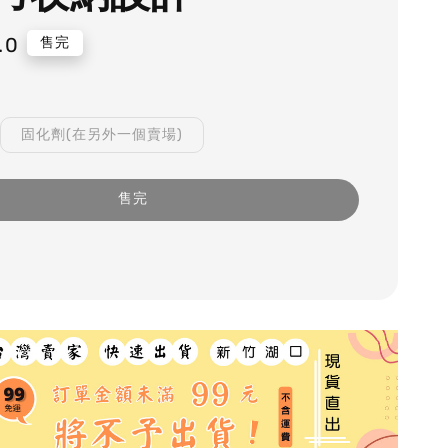
.0
售完
固化劑(在另外一個賣場)
售完