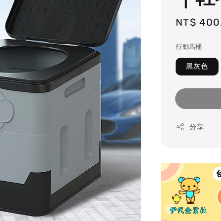
Regular
NT$ 400
price
行動馬桶
黑灰色
分享