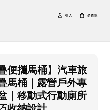
登入
購物車
疊便攜馬桶】汽車旅
疊馬桶｜露營戶外專
盆｜移動式行動廁所
巧收納設計