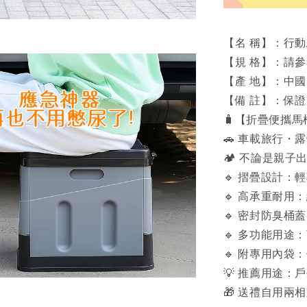
【名 稱】：行
【規 格】：請參
【產 地】：中國
【備 註】：保
🧳【折疊便攜
🚗 車載旅行
🏕 不論是親
🔹 摺疊設計
🔹 高承重耐
🔹 密封防臭
🔹 多功能用
🔹 附專用內
💡 推薦用途
🎁 送禮自用