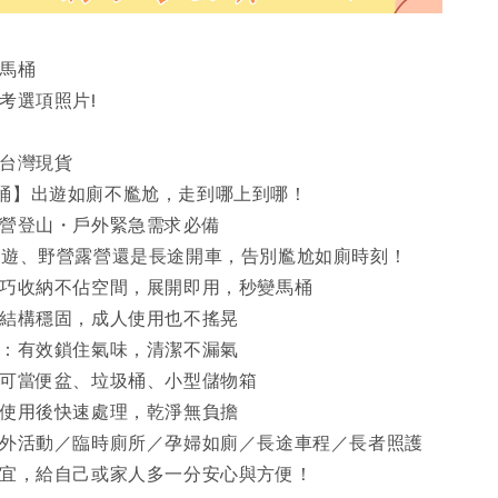
動馬桶
考選項照片!
證台灣現貨
馬桶】出遊如廁不尷尬，走到哪上到哪！
・露營登山・戶外緊急需求必備
子出遊、野營露營還是長途開車，告別尷尬如廁時刻！
：輕巧收納不佔空間，展開即用，秒變馬桶
用：結構穩固，成人使用也不搖晃
桶蓋：有效鎖住氣味，清潔不漏氣
途：可當便盆、垃圾桶、小型儲物箱
袋：使用後快速處理，乾淨無負擔
：戶外活動／臨時廁所／孕婦如廁／長途車程／長者照護
兩相宜，給自己或家人多一分安心與方便！