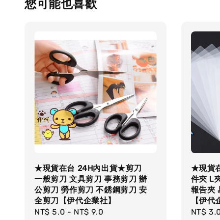
您可能也喜歡
★現貨在台 24H內出貨★剪刀
★現貨在
一般剪刀 文具剪刀 事務剪刀 辦
件夾 L
公剪刀 勞作剪刀 不銹鋼剪刀 安
報告夾 
全剪刀【伊代企業社】
【伊代
Regular
NT$ 5.0
-
NT$ 9.0
Regula
NT$ 3.