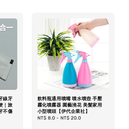
牙線牙
飲料瓶通用噴嘴 噴水噴壺 手壓
便｜旅
霧化噴霧器 園藝澆花 美髮家用
牙不傷
小型噴頭【伊代企業社】
Regular
NT$ 8.0
-
NT$ 20.0
price