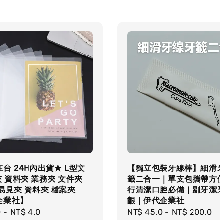
台 24H內出貨★ L型文
【獨立包裝牙線棒】細滑
夾 資料夾 業務夾 文件夾
籤二合一｜單支包攜帶方
易見夾 資料夾 檔案夾
行清潔口腔必備｜剔牙潔
企業社】
齦｜伊代企業社
r
0
-
NT$ 4.0
Regular
NT$ 45.0
-
NT$ 200.0