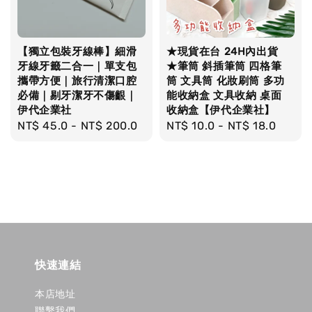
【獨立包裝牙線棒】細滑
★現貨在台 24H內出貨
牙線牙籤二合一｜單支包
★筆筒 斜插筆筒 四格筆
攜帶方便｜旅行清潔口腔
筒 文具筒 化妝刷筒 多功
必備｜剔牙潔牙不傷齦｜
能收納盒 文具收納 桌面
伊代企業社
收納盒【伊代企業社】
Regular
NT$ 45.0
-
NT$ 200.0
Regular
NT$ 10.0
-
NT$ 18.0
price
price
快速連結
本店地址
聯繫我們