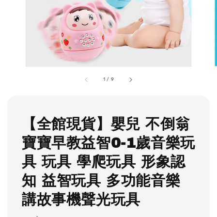
1
/
9
【全館現貨】嬰兒 不倒翁
寶寶早教益智0-1歲音樂玩
具 玩具 學爬玩具 形象認
知 益智玩具 多功能音樂
講故事機聲光玩具