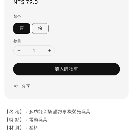
Regular
NT$ 79.0
price
顏色
藍
粉
數量
加入購物車
分享
【名 稱】：多功能音樂 講故事機聲光玩具
【特 點】：電動玩具
【材 質】：塑料