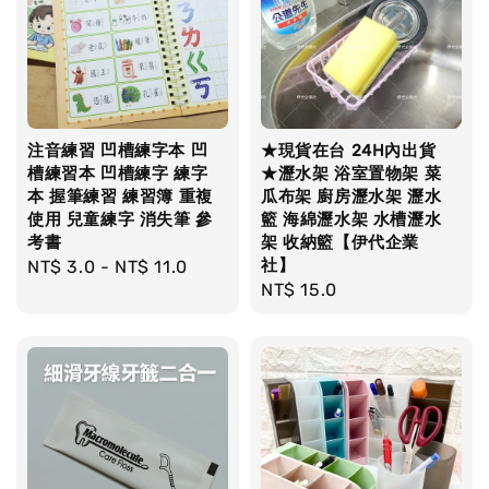
注音練習 凹槽練字本 凹
★現貨在台 24H內出貨
槽練習本 凹槽練字 練字
★瀝水架 浴室置物架 菜
本 握筆練習 練習簿 重複
瓜布架 廚房瀝水架 瀝水
使用 兒童練字 消失筆 參
籃 海綿瀝水架 水槽瀝水
考書
架 收納籃【伊代企業
社】
Regular
NT$ 3.0
-
NT$ 11.0
Regular
NT$ 15.0
price
price