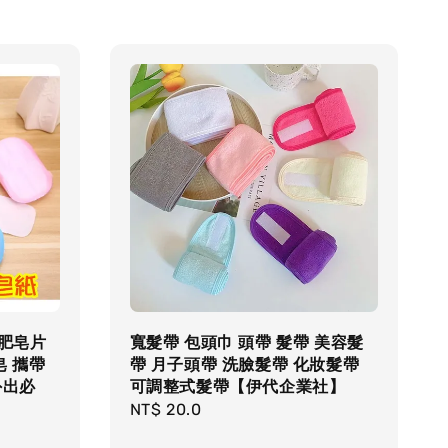
★肥皂片
寬髮帶 包頭巾 頭帶 髮帶 美容髮
皂 攜帶
帶 月子頭帶 洗臉髮帶 化妝髮帶
外出必
可調整式髮帶【伊代企業社】
Regular
NT$ 20.0
price