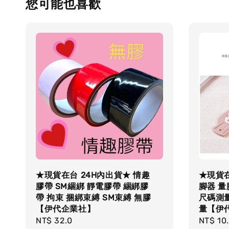
您可能也喜歡
★現貨在台 24H內出貨★ 情趣
★現貨在
膠帶 SM綑綁 靜電膠帶 綑綁膠
腳器 量
帶 拘束 捆綁束縛 SM束縛 無膠
尺碼測量
【伊代企業社】
量【伊
Regular
NT$ 32.0
Regula
NT$ 10