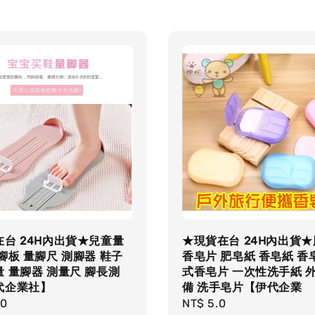
台 24H內出貨★兒童量
★現貨在台 24H內出貨
腳板 量腳尺 測腳器 鞋子
香皂片 肥皂紙 香皂紙 香
 量腳器 測量尺 腳長測
式香皂片 一次性洗手紙 
代企業社】
備 洗手皂片【伊代企業
r
.0
Regular
NT$ 5.0