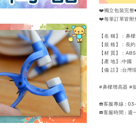
❤️獨立包裝完整❤
❤️每筆訂單皆附
【名 稱】：鼻
【規 格】：長約5.
【材 質】：ABS
【產 地】:中國
【備 註】:台灣
#鼻樑增高器 #
☎️客服專線 : 03-
☎️客服時間 : 週一