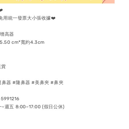
️
免用統一發票大小張收據❤️
樑增高器
50 cm*寬約4.3cm
現貨
挺鼻器 #隆鼻器 #美鼻夾 #鼻夾
5991216
~週五 8:00~17:00 (假日公休)