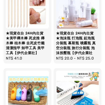
★現貨在台 24H內出貨
★現貨在台 24H內出貨
★美甲櫸木棒 死皮推 櫸
★泡沫瓶 打泡瓶 起泡瓶
木棒 桔木棒 去死皮竹籤
分裝瓶 幕斯瓶 噴霧瓶 真
清潔指甲 卸甲工具 美甲
空分裝瓶 旅行分裝瓶 泡
工具【伊代企業社】
沫按壓瓶【伊代企業社
Regular
NT$ 41.0
Regular
NT$ 20.0
-
NT$ 25.0
price
price