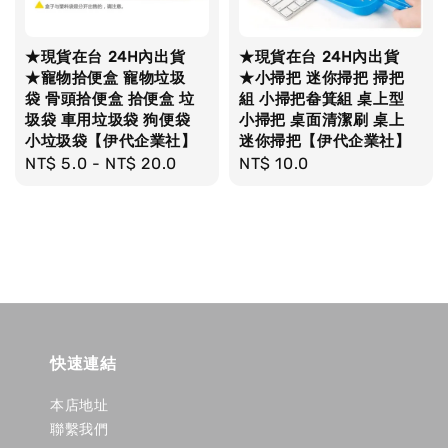
★現貨在台 24H內出貨
★現貨在台 24H內出貨
★寵物拾便盒 寵物垃圾
★小掃把 迷你掃把 掃把
袋 骨頭拾便盒 拾便盒 垃
組 小掃把畚箕組 桌上型
圾袋 車用垃圾袋 狗便袋
小掃把 桌面清潔刷 桌上
小垃圾袋【伊代企業社】
迷你掃把【伊代企業社】
Regular
NT$ 5.0
-
NT$ 20.0
Regular
NT$ 10.0
price
price
快速連結
本店地址
聯繫我們