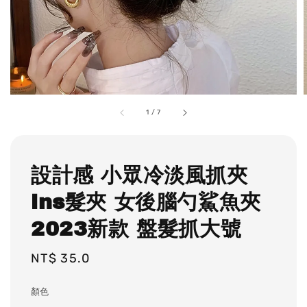
1
/
7
設計感 小眾冷淡風抓夾
ins髮夾 女後腦勺鯊魚夾
2023新款 盤髮抓大號
Regular
NT$ 35.0
price
顏色