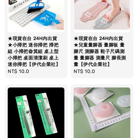
★現貨在台 24H內出貨
★現貨在台 24H內出貨
★小掃把 迷你掃把 掃把
★兒童量腳器 量腳板 量
組 小掃把畚箕組 桌上型
腳尺 測腳器 鞋子尺碼測
小掃把 桌面清潔刷 桌上
量 量腳器 測量尺 腳長測
迷你掃把【伊代企業社】
量【伊代企業社】
Regular
NT$ 10.0
Regular
NT$ 10.0
price
price