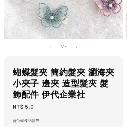
1
/
4
蝴蝶髮夾 簡約髮夾 瀏海夾
小夾子 邊夾 造型髮夾 髮
飾配件 伊代企業社
Regular
NT$ 5.0
price
超仙蝴蝶結髮夾