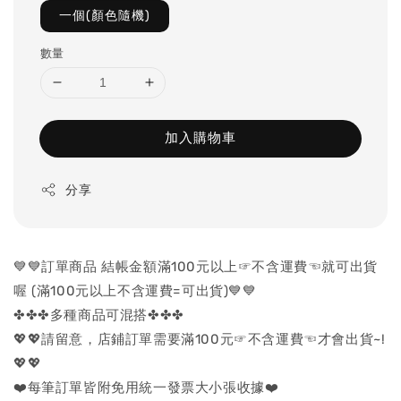
一個(顏色隨機)
數量
加入購物車
分享
💙💙訂單商品 結帳金額滿100元以上☞不含運費☜就可出貨
喔 (滿100元以上不含運費=可出貨)💙💙
✤✤✤多種商品可混搭✤✤✤
💖💖請留意，店鋪訂單需要滿100元☞不含運費☜才會出貨~!
💖💖
❤️每筆訂單皆附免用統一發票大小張收據❤️