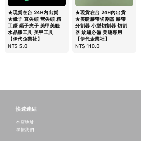
★現貨在台 24H內出貨
★現貨在台 24H內出貨
★鑷子 直尖頭 彎尖頭 精
★美睫膠帶切割器 膠帶
工鑷 鑷子夾子 美甲美睫
分割器 小型切割器 切割
水晶膠工具 美甲工具
器 紋繡必備 美睫專用
【伊代企業社】
【伊代企業社】
Regular
NT$ 5.0
Regular
NT$ 110.0
price
price
快速連結
本店地址
聯繫我們