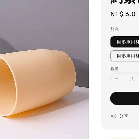
Regular
NT$ 6.0
price
顏色
圓形漱口杯
圓形漱口杯
數量
分享