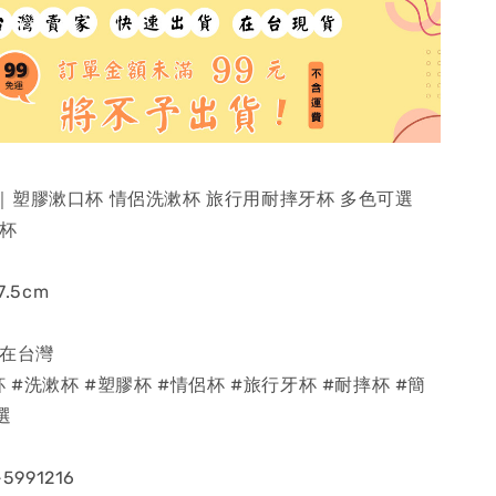
｜塑膠漱口杯 情侶洗漱杯 旅行用耐摔牙杯 多色可選
口杯
.5cm
貨在台灣
 #洗漱杯 #塑膠杯 #情侶杯 #旅行牙杯 #耐摔杯 #簡
選
5991216