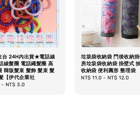
台 24H內出貨★電話線
垃圾袋收納袋 門後收納掛
話線髮圈 電話繩髮圈 高
房垃圾袋收納袋 掛壁式 
 韓版髮束 髮飾 髮束 髮
收納袋 便利圓形 整理袋
頭髮【伊代企業社
Regular
NT$ 11.0
-
NT$ 12.0
r
-
NT$ 3.0
price