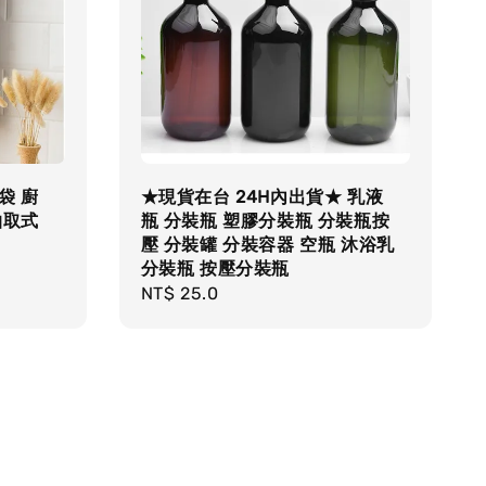
袋 廚
★現貨在台 24H內出貨★ 乳液
抽取式
瓶 分裝瓶 塑膠分裝瓶 分裝瓶按
壓 分裝罐 分裝容器 空瓶 沐浴乳
分裝瓶 按壓分裝瓶
Regular
NT$ 25.0
price