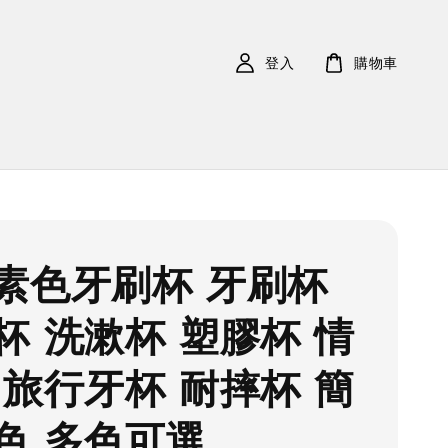
登入
購物車
素色牙刷杯 牙刷杯
杯 洗漱杯 塑膠杯 情
 旅行牙杯 耐摔杯 簡
色 多色可選