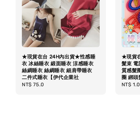
★現貨在台 24H內出貨★性感睡
★現貨在
衣 冰絲睡衣 緞面睡衣 涼感睡衣
髮束 電
絲綢睡衣 絲綢睡衣 細肩帶睡衣
質感髮圈
二件式睡衣【伊代企業社
圈 綁
Regular
NT$ 75.0
Regula
NT$ 1.0
price
price