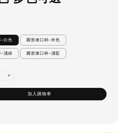
-白色
圓形漱口杯-米色
-淺綠
圓形漱口杯-淺藍
加入購物車