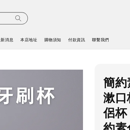
最新消息
本店地址
購物須知
付款資訊
聯繫我們
簡約
漱口
侶杯
約素