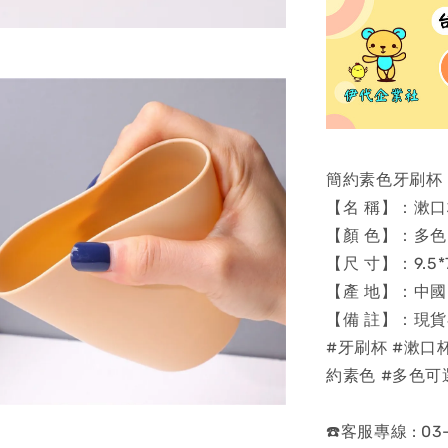
簡約素色牙刷杯
【名 稱】：漱
【顏 色】：多色
【尺 寸】：9.5*7
【產 地】：中國
【備 註】：現
#牙刷杯 #漱口杯
約素色 #多色可
☎️客服專線 : 03-