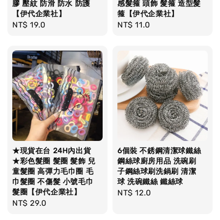
膠 壓紋 防滑 防水 防護
感髮箍 頭飾 髮箍 造型髮
【伊代企業社】
箍【伊代企業社】
Regular
NT$ 19.0
Regular
NT$ 11.0
price
price
★現貨在台 24H內出貨
6個裝 不銹鋼清潔球鐵絲
★彩色髮圈 髮圈 髮飾 兒
鋼絲球廚房用品 洗碗刷
童髮圈 高彈力毛巾圈 毛
子鋼絲球刷洗鍋刷 清潔
巾髮圈 不傷髮 小號毛巾
球 洗碗鐵絲 鐵絲球
髮圈【伊代企業社】
Regular
NT$ 12.0
Regular
NT$ 29.0
price
price