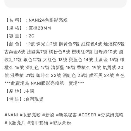
【名 稱】：NANI24色眼影亮粉
【規 格】：直徑28MM
【容 量】：2G
【顏 色】：1號 珠光白2號 鵝黃色3號 紅棕色4號 煙燻棕5號
古銅金6號 法國紫7號 橘粉色8號 櫻桃紅9號 祖母綠10號 淺
玫紅11號 銀色12號 大紅色 13號 寶藍色 14號 土豪金 15號 橄
欖金 16號 深紅色 17號 清新藍 18號 香檳金 19號 氣質紫 20
號 淺香檳 21號 咖啡金 22號 酒紅色 23號 鑽石黑 24號 白色
***此賣場為 NANI眼影亮粉第一賣場***
【產 地】:中國
【備 註】:台灣現貨
#NANI #眼影亮粉 #新祕 #新娘秘書 #COSER #史萊姆亮粉
#眼妝亮片 #指甲彩繪 #彩妝亮粉