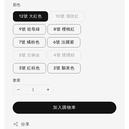
顏色
12號 大紅色
10號 淺玫紅
9號 祖母綠
8號 櫻桃紅
7號 橘粉色
6號 法國紫
5號 古銅金
4號 煙燻棕
3號 紅棕色
2號 鵝黃色
數量
加入購物車
分享