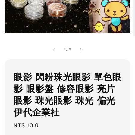
1
/
9
眼影 閃粉珠光眼影 單色眼
影 眼影盤 修容眼影 亮片
眼影 珠光眼影 珠光 偏光
伊代企業社
Regular
NT$ 10.0
price