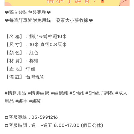
❤️獨立袋裝包裝完整❤️
❤️每筆訂單皆附免用統一發票大小張收據❤️
【名 稱】：捆綁束縛棉繩10米
【尺 寸】：10米 直徑0.8厘米
【顏 色】：紅色
【材 質】：棉繩
【產 地】:中國
【備 註】:台灣現貨
#情趣用品 #情趣綑綁 #綑綁繩 #SM繩 #SM繩子調教 #成人
用品 #綁手 #綁腳
☎️客服專線 : 03-5991216
☎️客服時間 : 週一~週五 8:00~17:00 (假日公休)