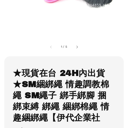
1
/
5
★現貨在台 24H內出貨
★SM綑綁繩 情趣調教棉
繩 SM繩子 綁手綁腳 捆
綁束縛 綁繩 綑綁棉繩 情
趣綑綁繩【伊代企業社