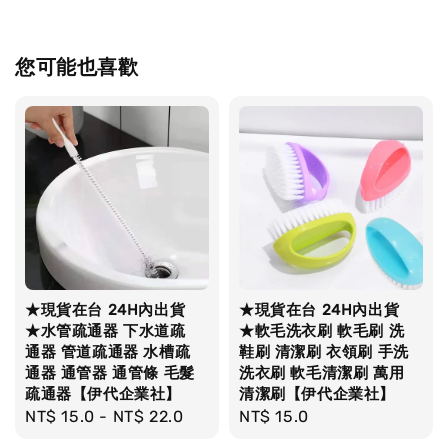
您可能也喜歡
★現貨在台 24H內出貨
★現貨在台 24H內出貨
★水管疏通器 下水道疏
★軟毛洗衣刷 軟毛刷 洗
通器 管道疏通器 水槽疏
鞋刷 清潔刷 衣領刷 手洗
通器 通管器 通管條 毛髮
洗衣刷 軟毛清潔刷 萬用
疏通器【伊代企業社】
清潔刷【伊代企業社】
Regular
NT$ 15.0
-
NT$ 22.0
Regular
NT$ 15.0
price
price