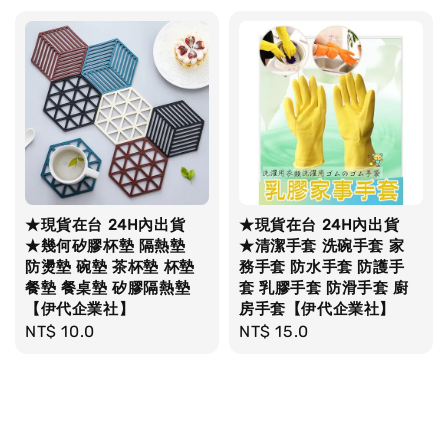
★現貨在台 24H內出貨
★現貨在台 24H內出貨
★幾何矽膠杯墊 隔熱墊
★清潔手套 洗碗手套 家
防燙墊 碗墊 茶杯墊 杯墊
務手套 防水手套 防護手
餐墊 餐桌墊 矽膠隔熱墊
套 乳膠手套 防滑手套 廚
【伊代企業社】
房手套【伊代企業社】
Regular
NT$ 10.0
Regular
NT$ 15.0
price
price