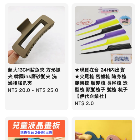
超大13CM鯊魚夾 方形抓
★現貨在台 24H內出貨
夾 韓國ins磨砂髮夾 洗
★尖尾梳 密齒梳 隨身梳
澡後腦爪夾
瀏海梳 順髮梳 長尾梳 造
型梳 順髮梳子 髮梳 梳子
Regular
NT$ 20.0
-
NT$ 25.0
【伊代企業社】
price
Regular
NT$ 2.0
price