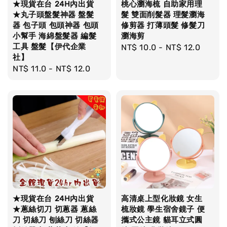
★現貨在台 24H內出貨
桃心瀏海梳 自助家用理
★丸子頭盤髮神器 盤髮
髮 雙面削髮器 理髮瀏海
器 包子頭 包頭神器 包頭
修剪器 打薄頭髮 修髮刀
小幫手 海綿盤髮器 編髮
瀏海剪
工具 盤髮【伊代企業
Regular
NT$ 10.0
-
NT$ 12.0
社】
price
Regular
NT$ 11.0
-
NT$ 12.0
price
★現貨在台 24H內出貨
高清桌上型化妝鏡 女生
★蔥絲切刀 切蔥器 蔥絲
梳妝鏡 學生宿舍鏡子 便
刀 切絲刀 刨絲刀 切絲器
攜式公主鏡 貓耳立式圓