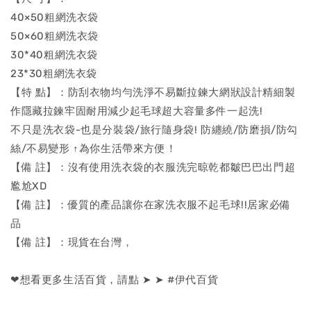
40×50粗網洗衣袋
50×60粗網洗衣袋
30*40粗網洗衣袋
23*30粗網洗衣袋
【特 點】：防刮衣物均勻洗淨不易斷拉鍊大網狀設計精細製
作隱藏拉鍊牢固耐用減少起毛球超大容量多件一起洗!
不只是洗衣袋-也是分裝袋/旅行隨身袋! 防纏繞/防磨損/防勾
絲/不易變形 ↑為你生活帶來方便！
【備 註】：沒有使用洗衣袋的衣服洗完晾乾都皺巴巴出門超
尷尬XD
【備 註】：優質的產品讓你在家洗衣服不起毛球!!居家必備
品
【備 註】：現貨在台灣，
❤想看更多生活百貨，請點 ➤ ➤ #伊代百貨