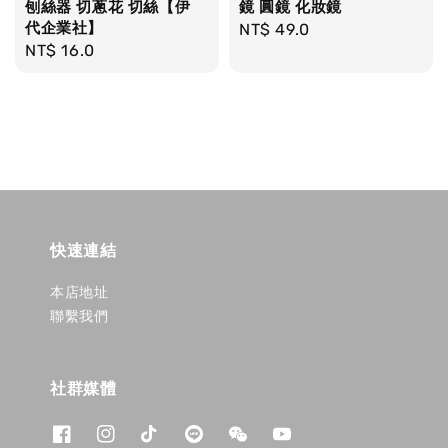
刨絲器 切蔥花 切絲【伊
鏡 圓鏡 化妝鏡
代企業社】
Regular
NT$ 49.0
Regular
NT$ 16.0
price
price
快速連結
本店地址
聯繫我們
社群媒體