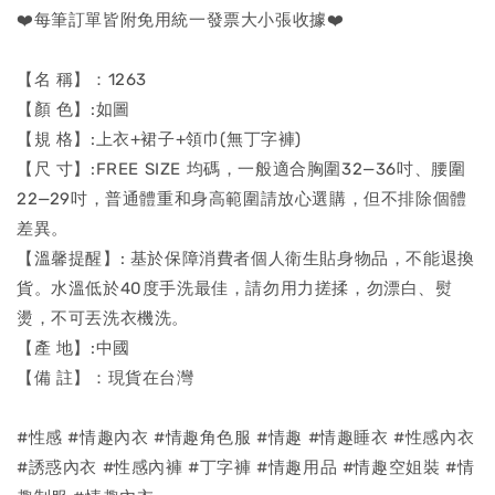
❤️每筆訂單皆附免用統一發票大小張收據❤️
【名 稱】：1263
【顏 色】:如圖
【規 格】:上衣+裙子+領巾(無丁字褲)
【尺 寸】:FREE SIZE 均碼，一般適合胸圍32—36吋、腰圍
22—29吋，普通體重和身高範圍請放心選購，但不排除個體
差異。
【溫馨提醒】: 基於保障消費者個人衛生貼身物品，不能退換
貨。水溫低於40度手洗最佳，請勿用力搓揉，勿漂白、熨
燙，不可丟洗衣機洗。
【產 地】:中國
【備 註】：現貨在台灣
#性感 #情趣內衣 #情趣角色服 #情趣 #情趣睡衣 #性感內衣
#誘惑內衣 #性感內褲 #丁字褲 #情趣用品 #情趣空姐裝 #情