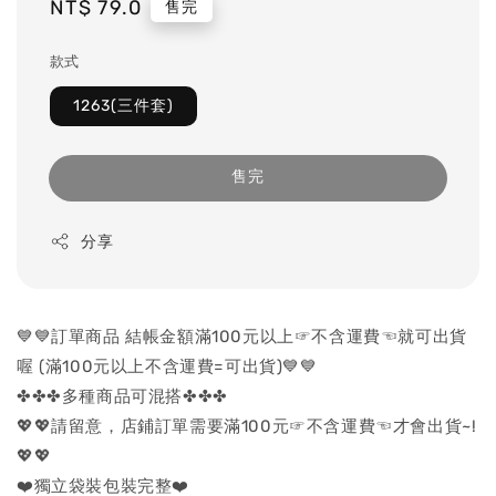
Regular
NT$ 79.0
售完
price
款式
1263(三件套)
售完
分享
💙💙訂單商品 結帳金額滿100元以上☞不含運費☜就可出貨
喔 (滿100元以上不含運費=可出貨)💙💙
✤✤✤多種商品可混搭✤✤✤
💖💖請留意，店鋪訂單需要滿100元☞不含運費☜才會出貨~!
💖💖
❤️獨立袋裝包裝完整❤️