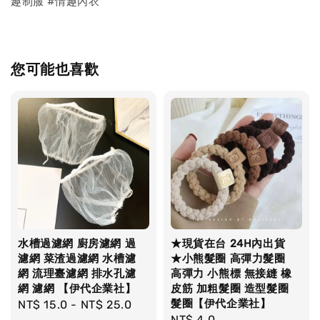
趣制服 #情趣內衣
您可能也喜歡
水槽過濾網 廚房濾網 過
★現貨在台 24H內出貨
濾網 菜渣過濾網 水槽濾
★小熊髮圈 高彈力髮圈
網 流理臺濾網 排水孔濾
高彈力 小熊標 無接縫 橡
網 濾網 【伊代企業社】
皮筋 加粗髮圈 造型髮圈
髮圈【伊代企業社】
Regular
NT$ 15.0
-
NT$ 25.0
Regular
NT$ 4.0