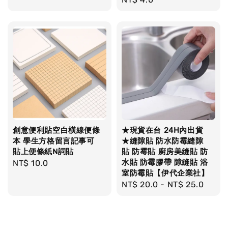
price
price
創意便利貼空白橫線便條
★現貨在台 24H內出貨
本 學生方格留言記事可
★縫隙貼 防水防霉縫隙
貼上便條紙N詞貼
貼 防霉貼 廚房美縫貼 防
水貼 防霉膠帶 隙縫貼 浴
Regular
NT$ 10.0
室防霉貼【伊代企業社】
price
Regular
NT$ 20.0
-
NT$ 25.0
price