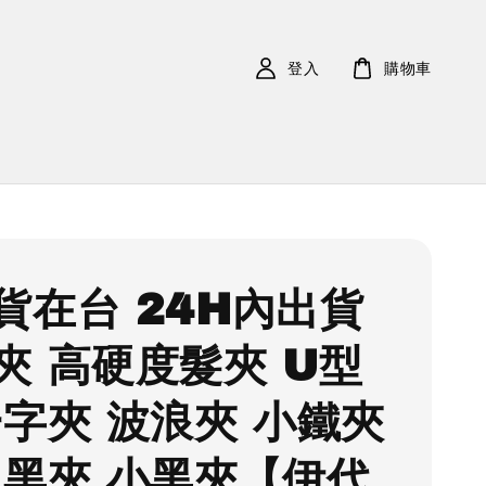
登入
購物車
貨在台 24H內出貨
夾 高硬度髮夾 U型
一字夾 波浪夾 小鐵夾
 黑夾 小黑夾【伊代