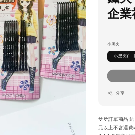
企業
小黑夾
小黑夾(一
分享
💙💙訂單商品
元以上不含運費=可