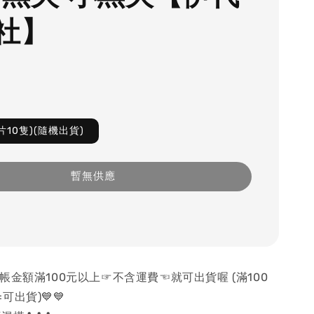
社】
片10隻)(隨機出貨)
暫無供應
 結帳金額滿100元以上☞不含運費☜就可出貨喔 (滿100
出貨)💙💙