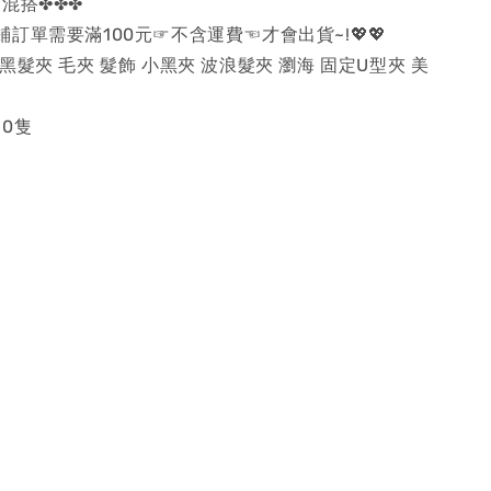
混搭✤✤✤
店鋪訂單需要滿100元☞不含運費☜才會出貨~!💖💖
黑髮夾 毛夾 髮飾 小黑夾 波浪髮夾 瀏海 固定U型夾 美
0隻