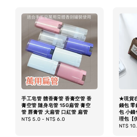
手工皂管 體香膏管 香膏空管 香
★現貨在
膏空管 隨身皂管 15G扁管 膏空
錢包 零
管 唇膏管 大扁管 口紅管 扁管
包 小錢
理包【
Regular
NT$ 5.0
-
NT$ 6.0
Regula
NT$ 10
price
price