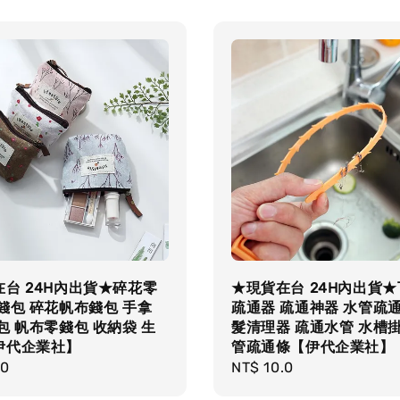
台 24H內出貨★碎花零
★現貨在台 24H內出貨
錢包 碎花帆布錢包 手拿
疏通器 疏通神器 水管疏通
包 帆布零錢包 收納袋 生
髮清理器 疏通水管 水槽掛
伊代企業社】
管疏通條【伊代企業社】
r
.0
Regular
NT$ 10.0
price