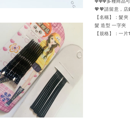
✤✤✤多種商品可
💖💖請留意，
【名稱】：髮夾 
髮 造型 一字夾
【規格】：一片1