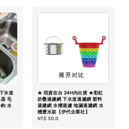
★下水道
★ 現貨在台 24H內出貨 ★彩虹
器 毛
折疊過濾網 下水道過濾網 塑料
鈎 水
過濾網 水槽過濾 地漏過濾網 水
槽瀝水架【伊代企業社】
Regular
NT$ 30.0
price