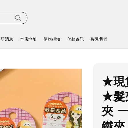
最新消息
本店地址
購物須知
付款資訊
聯繫我們
★現
★髮
夾 
鐵夾