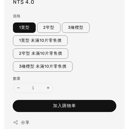
Regular
NT$ 4.0
price
規格
1寛型
2窄型
3橄欖型
1寛型 未滿10片零售價
2窄型 未滿10片零售價
3橄欖型 未滿10片零售價
數量
加入購物車
分享