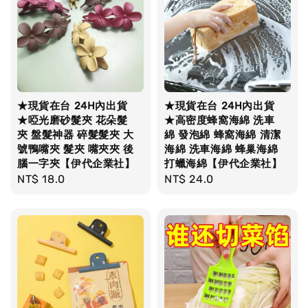
★現貨在台 24H內出貨
★現貨在台 24H內出貨
★啞光磨砂髮夾 花朵髮
★高密度蜂窩海綿 洗車
夾 盤髮神器 碎髮髮夾 大
綿 發泡綿 蜂窩海綿 清潔
號鴨嘴夾 髮夾 嘴夾夾 後
海綿 洗車海綿 蜂巢海綿
腦一字夾【伊代企業社】
打蠟海綿【伊代企業社】
Regular
NT$ 18.0
Regular
NT$ 24.0
price
price