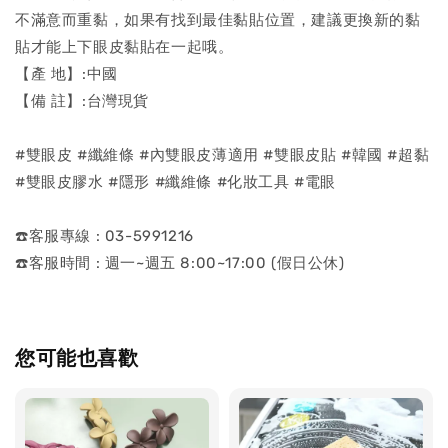
不滿意而重黏，如果有找到最佳黏貼位置，建議更換新的黏
貼才能上下眼皮黏貼在一起哦。
【產 地】:中國
【備 註】:台灣現貨
#雙眼皮 #纖維條 #內雙眼皮薄適用 #雙眼皮貼 #韓國 #超黏
#雙眼皮膠水 #隱形 #纖維條 #化妝工具 #電眼
☎️客服專線 : 03-5991216
☎️客服時間 : 週一~週五 8:00~17:00 (假日公休)
您可能也喜歡