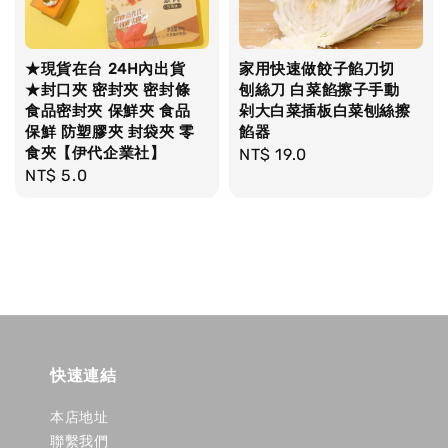
★現貨在台 24H內出貨
家用快速做餃子餡刀切
★封口夾 密封夾 密封條
刨絲刀 白菜餡擦子手動
食品密封夾 保鮮夾 食品
剁大白菜插板白菜刨絲擦
保鮮 防塑膠夾 封袋夾 零
餡器
食夾【伊代企業社】
Regular
NT$ 19.0
Regular
NT$ 5.0
price
price
快速連結
本店地址
聯繫我們