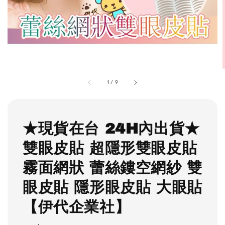
1
/
9
★現貨在台 24H內出貨★
雙眼皮貼 超隱形雙眼皮貼
霧面網狀 蕾絲鏤空網紗 雙
眼皮貼 隱形眼皮貼 大眼貼
【伊代企業社】