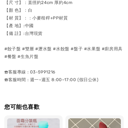
【尺 寸】：直徑約24cm 厚約4cm
【顏 色】：白
【材 質】：：小麥稭稈+PP材質
【產 地】:中國
【備 註】:台灣現貨
#餃子盤 #雙層 #瀝水盤 #水餃盤 #盤子 #水果盤 #廚房用具
#餐盤 #生魚片盤
☎️客服專線 : 03-5991216
☎️客服時間 : 週一~週五 8:00~17:00 (假日公休)
您可能也喜歡