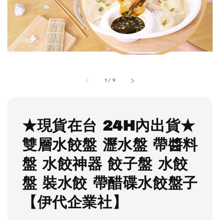
1
/
9
★現貨在台 24H內出貨★
雙層水餃盤 瀝水盤 帶醬料
盤 水餃神器 餃子盤 水餃
盤 裝水餃 帶醋碟水餃盤子
【伊代企業社】