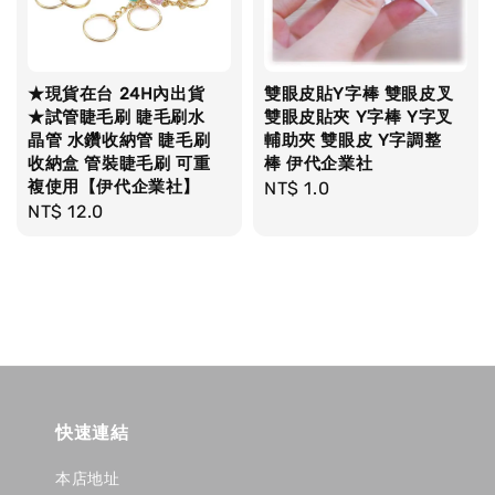
★現貨在台 24H內出貨
雙眼皮貼Y字棒 雙眼皮叉
★試管睫毛刷 睫毛刷水
雙眼皮貼夾 Y字棒 Y字叉
晶管 水鑽收納管 睫毛刷
輔助夾 雙眼皮 Y字調整
收納盒 管裝睫毛刷 可重
棒 伊代企業社
複使用【伊代企業社】
Regular
NT$ 1.0
Regular
NT$ 12.0
price
price
快速連結
本店地址