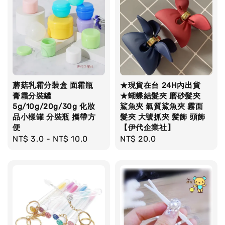
蘑菇乳霜分裝盒 面霜瓶
★現貨在台 24H內出貨
膏霜分裝罐
★蝴蝶結髮夾 磨砂髮夾
5g/10g/20g/30g 化妝
鯊魚夾 氣質鯊魚夾 霧面
品小樣罐 分裝瓶 攜帶方
髮夾 大號抓夾 髪飾 頭飾
便
【伊代企業社】
Regular
NT$ 3.0
-
NT$ 10.0
Regular
NT$ 20.0
price
price