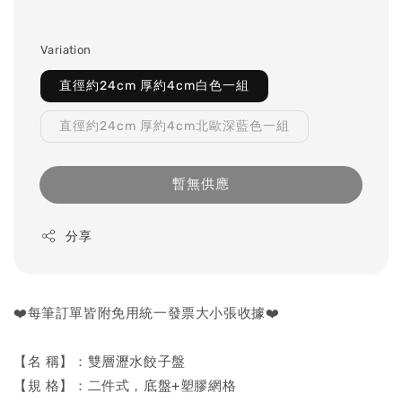
Variation
直徑約24cm 厚約4cm白色一組
直徑約24cm 厚約4cm北歐深藍色一組
暫無供應
分享
❤️每筆訂單皆附免用統一發票大小張收據❤️
【名 稱】：雙層瀝水餃子盤
【規 格】：二件式，底盤+塑膠網格