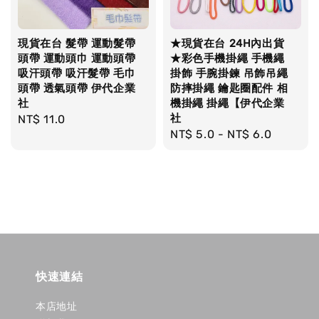
現貨在台 髮帶 運動髮帶
★現貨在台 24H內出貨
頭帶 運動頭巾 運動頭帶
★彩色手機掛繩 手機繩
吸汗頭帶 吸汗髮帶 毛巾
掛飾 手腕掛鍊 吊飾吊繩
頭帶 透氣頭帶 伊代企業
防摔掛繩 鑰匙圈配件 相
社
機掛繩 掛繩【伊代企業
社
Regular
NT$ 11.0
Regular
NT$ 5.0
-
NT$ 6.0
price
price
快速連結
本店地址