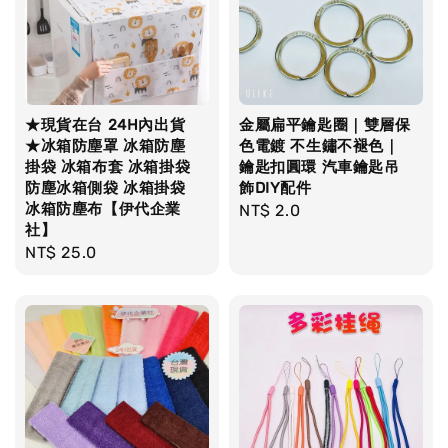
★現貨在台 24H內出貨
金屬扁平鑰匙圈｜雙層保
★冰箱防塵罩 冰箱防塵
色電鍍 不生鏽不褪色｜
掛袋 冰箱布套 冰箱掛袋
鑰匙扣圓環 汽車鑰匙吊
防塵冰箱側袋 冰箱掛袋
飾DIY配件
冰箱防塵布【伊代企業
Regular
NT$ 2.0
社】
price
Regular
NT$ 25.0
price