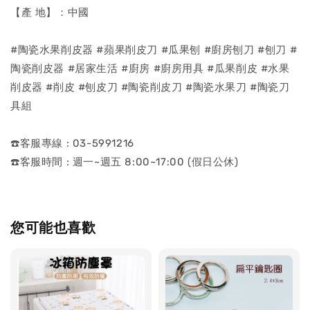
【產 地】：中國
#陶瓷水果削皮器 #蘋果削皮刀 #瓜果刨 #廚房刨刀 #刨刀 #
陶瓷削皮器 #居家生活 #廚房 #廚房用具 #瓜果削皮 #水果
削皮器 #削皮 #刨皮刀 #陶瓷削皮刀 #陶瓷水果刀 #陶瓷刀
具組
☎️客服專線 : 03-5991216
☎️客服時間 : 週一~週五 8:00~17:00 (假日公休)
您可能也喜歡