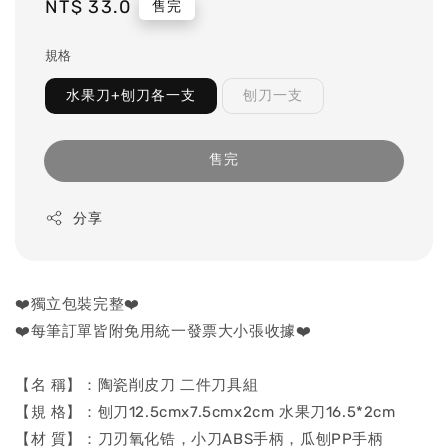
Regular
NT$ 33.0
售完
price
規格
水果刀+刨刀各一支
刨刀一支
售完
分享
❤️獨立包裝完整❤️
❤️每筆訂單皆附免用統一發票大小張收據❤️
【名 稱】：陶瓷削皮刀 二件刀具組
【規 格】：刨刀12.5cmx7.5cmx2cm 水果刀16.5*2cm
【材 質】：刀刃氧化锆，小刀ABS手柄，瓜刨PP手柄