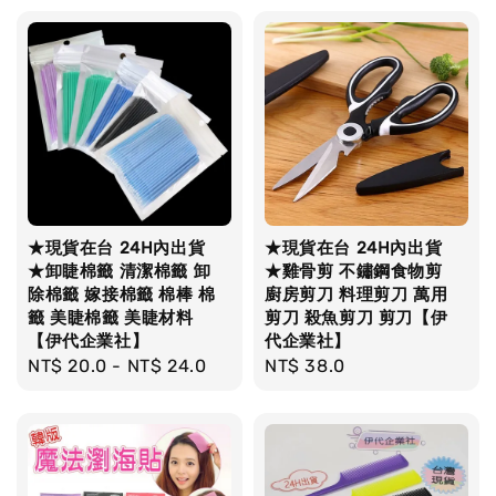
★現貨在台 24H內出貨
★現貨在台 24H內出貨
★卸睫棉籤 清潔棉籤 卸
★雞骨剪 不鏽鋼食物剪
除棉籤 嫁接棉籤 棉棒 棉
廚房剪刀 料理剪刀 萬用
籤 美睫棉籤 美睫材料
剪刀 殺魚剪刀 剪刀【伊
【伊代企業社】
代企業社】
Regular
NT$ 20.0
-
NT$ 24.0
Regular
NT$ 38.0
price
price