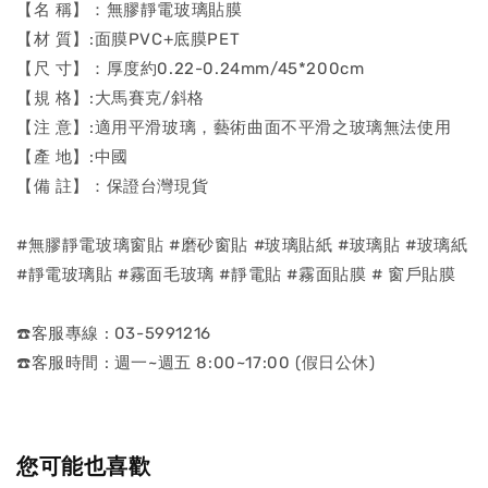
【名 稱】：無膠靜電玻璃貼膜
【材 質】:面膜PVC+底膜PET
【尺 寸】：厚度約0.22-0.24mm/45*200cm
【規 格】:大馬賽克/斜格
【注 意】:適用平滑玻璃，藝術曲面不平滑之玻璃無法使用
【產 地】:中國
【備 註】：保證台灣現貨
#無膠靜電玻璃窗貼 #磨砂窗貼 #玻璃貼紙 #玻璃貼 #玻璃紙
#靜電玻璃貼 #霧面毛玻璃 #靜電貼 #霧面貼膜 # 窗戶貼膜
☎️客服專線 : 03-5991216
☎️客服時間 : 週一~週五 8:00~17:00 (假日公休)
您可能也喜歡