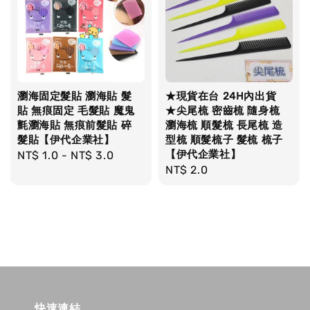
瀏海固定髮貼 瀏海貼 髮
★現貨在台 24H內出貨
貼 無痕固定 毛髮貼 魔鬼
★尖尾梳 密齒梳 隨身梳
氈瀏海貼 無痕前髮貼 碎
瀏海梳 順髮梳 長尾梳 造
髮貼【伊代企業社】
型梳 順髮梳子 髮梳 梳子
【伊代企業社】
Regular
NT$ 1.0
-
NT$ 3.0
Regular
NT$ 2.0
price
price
快速連結