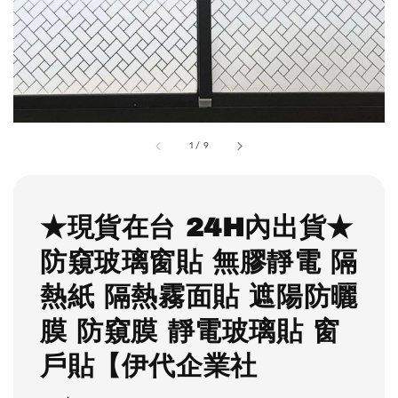
1
/
9
★現貨在台 24H內出貨★
防窺玻璃窗貼 無膠靜電 隔
熱紙 隔熱霧面貼 遮陽防曬
膜 防窺膜 靜電玻璃貼 窗
戶貼【伊代企業社