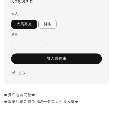
Regular
NT$ 89.0
price
款式
大馬賽克
斜格
數量
加入購物車
分享
❤️獨立包裝完整❤️
❤️每筆訂單皆附免用統一發票大小張收據❤️