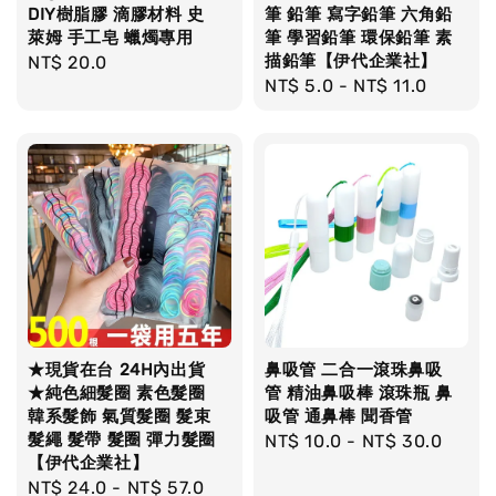
DIY樹脂膠 滴膠材料 史
筆 鉛筆 寫字鉛筆 六角鉛
萊姆 手工皂 蠟燭專用
筆 學習鉛筆 環保鉛筆 素
描鉛筆【伊代企業社】
Regular
NT$ 20.0
Regular
NT$ 5.0
-
NT$ 11.0
price
price
★現貨在台 24H內出貨
鼻吸管 二合一滾珠鼻吸
★純色細髮圈 素色髮圈
管 精油鼻吸棒 滾珠瓶 鼻
韓系髮飾 氣質髮圈 髮束
吸管 通鼻棒 聞香管
髮繩 髮帶 髮圈 彈力髮圈
Regular
NT$ 10.0
-
NT$ 30.0
【伊代企業社】
price
Regular
NT$ 24.0
-
NT$ 57.0