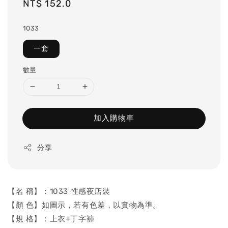
Regular
NT$ 152.0
price
1033
一套
數量
加入購物車
分享
【名 稱】：1033 性感夜店裝
【顏 色】如圖示，若有色差，以實物為準。
【規 格】：上衣+丁字褲