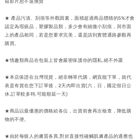
箱影片恕不退換貨
★ 產品污漬、刮痕等外觀因素，面積超過商品體積的5%才會
認定為瑕疵品，塑膠製品類，多少會有細微小刮痕，與市面
上的產品相同，若是您要求完美，還是請到實體通路參觀再
購買。
★情趣類商品在包裝上皆會嚴密保護你的隱私,絕不外露
★本店保證在台灣現貨，絕非轉單代購，網頁能下單，就代
表是有貨在您下訂單後，2天內即出貨(六，日，國定假日公
休,訂單較多時,可能順延一天)
★商品以最優惠的價格給各位，出貨前會再次檢查，降低購
物的不便。
★由於每個人的膚質各異,對於直接性碰觸肌膚產品的適應也