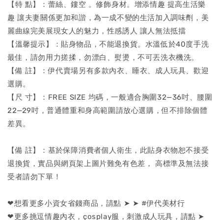
【特 點】：蕾絲、鏤空 。修飾身材。增添情趣 提高生活樂
趣 讓夫妻關係更加和諧，為一成不變的生活加入調味劑，美
麗曲線完美展現女人的魅力，性感誘人 讓人無法抵擋
【溫馨提示】：貼身物品，不能退換貨。水溫低於40度手洗
最佳，請勿用力搓揉，勿漂白、熨燙，不可丟洗衣機洗。
【備 註】：伊代賣場另有多款內衣、睡衣、成人玩具、歡迎
選購。
【尺 寸】：FREE SIZE 均碼，一般適合胸圍32—36吋、腰圍
22—29吋，普通體重和身高範圍請放心選購，但不排除個體
差異。
【備 註】：基於保障消費者個人衛生，此貼身衣物恕不接受
退換貨，實品與網頁架上圖片難免有色差， 高標準及無法接
受者請勿下單！
❤想看更多小資女省錢商品，請點 ➤ ➤ #伊代美材行
❤更多挑逗情趣內衣，çosplay服，刺激成人玩具，請點 ➤