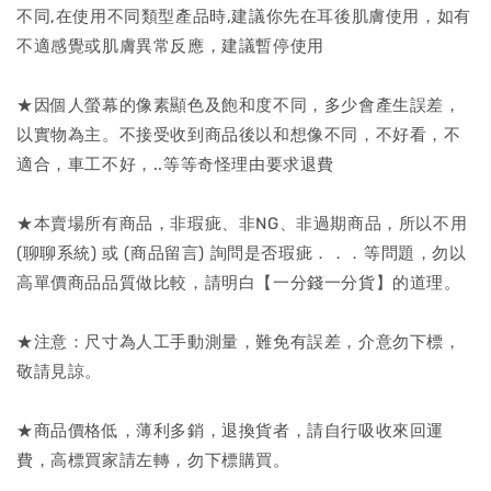
不同,在使用不同類型產品時,建議你先在耳後肌膚使用，如有
不適感覺或肌膚異常反應，建議暫停使用
★因個人螢幕的像素顯色及飽和度不同，多少會產生誤差，
以實物為主。不接受收到商品後以和想像不同，不好看，不
適合，車工不好，..等等奇怪理由要求退費
★本賣場所有商品，非瑕疵、非NG、非過期商品，所以不用
(聊聊系統) 或 (商品留言) 詢問是否瑕疵．．．等問題，勿以
高單價商品品質做比較，請明白【一分錢一分貨】的道理。
★注意：尺寸為人工手動測量，難免有誤差，介意勿下標，
敬請見諒。
★商品價格低，薄利多銷，退換貨者，請自行吸收來回運
費，高標買家請左轉，勿下標購買。