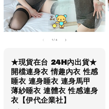
1
/
6
★現貨在台 24H內出貨★
開檔連身衣 情趣內衣 性感
睡衣 連身睡衣 連身馬甲
薄紗睡衣 連體衣 性感連身
衣【伊代企業社】