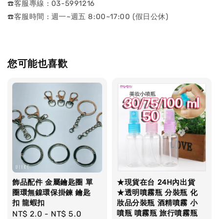
☎️客服專線 : 03-5991216
☎️客服時間 : 週一~週五 8:00~17:00 (假日公休)
您可能也喜歡
飾品配件 金屬鑰匙圈 單
★現貨在台 24H內出貨
圈環無鎳環保掛鍊 鑰匙
★透明噴霧瓶 分裝瓶 化
扣 龍蝦扣
妝品分裝瓶 酒精噴霧 小
噴瓶 噴霧瓶 旅行噴霧瓶
Regular
NT$ 2.0
-
NT$ 5.0