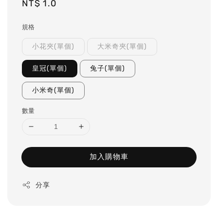
Regular
NT$ 1.0
price
規格
小花夾(單個)
大米奇夾(單個)
皇冠(單個)
兔子(單個)
小米奇(單個)
數量
加入購物車
分享