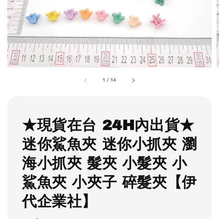
1
/
14
★現貨在台 24H內出貨★
迷你鯊魚夾 迷你小抓夾 瀏
海小抓夾 髮夾 小髮夾 小
鯊魚夾 小夾子 碎髮夾【伊
代企業社】