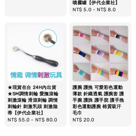
噴霧罐【伊代企業社】
price
Regular
NT$ 5.0
-
NT$ 8.0
price
★現貨在台 24H內出貨
護腕 護挽 可愛彩色運動
★SM調情刺輪 愛撫滾輪
薄款 針織透氣 護腕套 護
刺激滾輪 滑滾刺輪 調情
手腕 護脕 護手脘 護手挽
刺輪針 刺激乳頭 刺激陰
彩色運動護腕 棉質吸汗
蒂【伊代企業社】
毛巾
Regular
NT$ 55.0
-
NT$ 80.0
Regular
NT$ 20.0
price
price