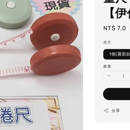
【伊
Regular
NT$ 7.0
price
布尺
1個(霧面
數量
分享