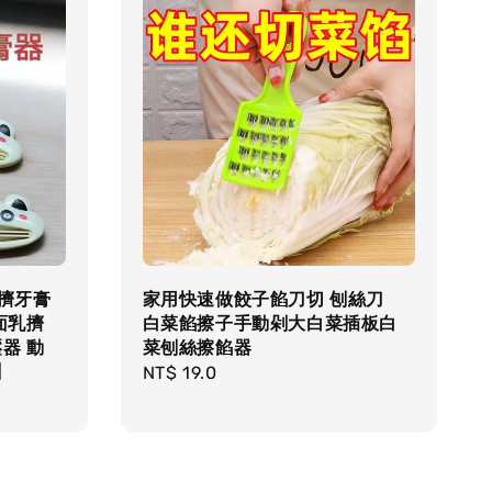
★擠牙膏
家用快速做餃子餡刀切 刨絲刀
面乳擠
白菜餡擦子手動剁大白菜插板白
器 動
菜刨絲擦餡器
】
Regular
NT$ 19.0
price