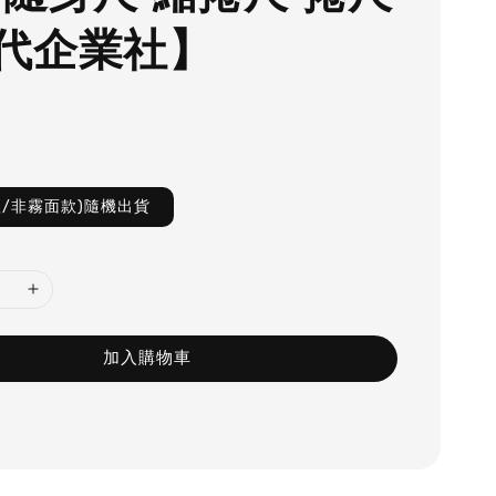
代企業社】
款/非霧面款)隨機出貨
加入購物車