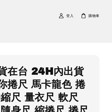
登入
購物車
貨在台 24H內出貨
你捲尺 馬卡龍色 捲
伸縮尺 量衣尺 軟尺
 隨身尺 縮捲尺 捲尺