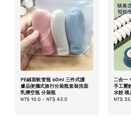
PE絨面軟管瓶 60ml 三件式護
二合一 
膚品便攜式旅行分裝瓶套裝洗面
手工壓
乳擠空瓶 分裝瓶
水餃 模
Regular
NT$ 10.0
-
NT$ 43.0
Regula
NT$ 35
price
price