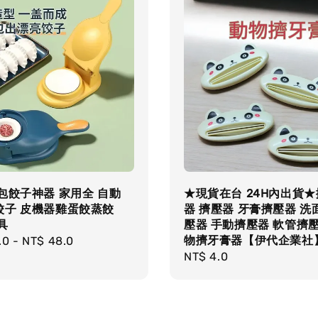
包餃子神器 家用全 自動
★現貨在台 24H內出貨
餃子 皮機器雞蛋餃蒸餃
器 擠壓器 牙膏擠壓器 洗
具
壓器 手動擠壓器 軟管擠壓
物擠牙膏器【伊代企業社
r
.0
-
NT$ 48.0
Regular
NT$ 4.0
price