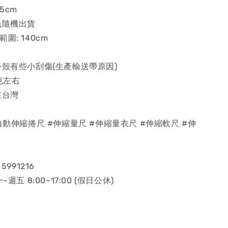
5cm
色隨機出貨
圍: 140cm
外殼有些小刮傷(生產輸送帶原因)
克左右
在台灣
#自動伸縮捲尺 #伸縮量尺 #伸縮量衣尺 #伸縮軟尺 #伸
5991216
~週五 8:00~17:00 (假日公休)