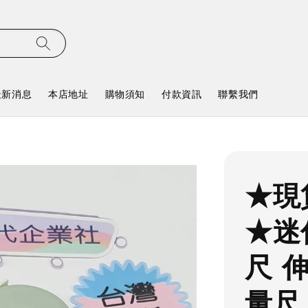
最新消息
本店地址
購物須知
付款資訊
聯繫我們
★現
★迷
尺 
量尺