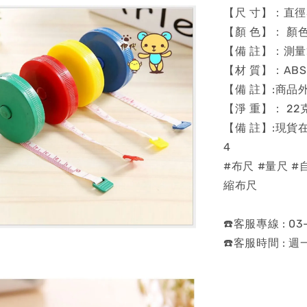
【尺 寸】：直徑
【顏 色】： 顏
【備 註】：測量範
【材 質】：ABS
【備 註】:商品
【淨 重】： 22
【備 註】:現貨
4
#布尺 #量尺 
縮布尺
☎️客服專線 : 03-
☎️客服時間 : 週一