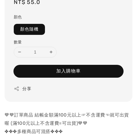
Regular
NT$ 55.0
price
顏色
顏色隨機
數量
加入購物車
分享
💙💙訂單商品 結帳金額滿100元以上☞不含運費☜就可出貨
喔 (滿100元以上不含運費=可出貨)💙💙
✤✤✤多種商品可混搭✤✤✤