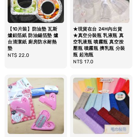
【10片裝】防油墊 瓦斯
★現貨在台 24H內出貨
爐鋁箔紙 防油錫箔墊 爐
★真空分裝瓶 乳液瓶 真
台清潔紙 廚房防水耐熱
空乳液瓶 噴霧瓶 真空按
墊
壓瓶 噴霧瓶 擠乳瓶 分裝
瓶 起泡瓶
Regular
NT$ 22.0
Regular
NT$ 17.0
price
price