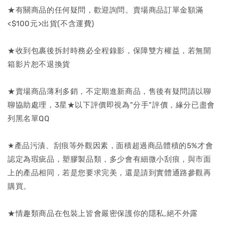
★有關商品的任何疑問，歡迎詢問。賣場商品訂單金額滿
<$100元>出貨(不含運費)
★收到包裹後拆封時務必全程錄影，保障雙方權益，若無開
箱影片恕不退換貨
★賣場商品薄利多銷，不定期進新商品，售後有疑問請以聊
聊協助處理，3星★以下評價即視為"分手"評價，緣分已盡會
列黑名單QQ
★產品污漬、刮痕等外觀因素，面積超過商品體積的5%才會
認定為瑕疵品，塑膠製品類，多少會有細微小刮痕，與市面
上的產品相同，若是您要求完美，還是請到實體通路參觀再
購買。
★情趣類商品在包裝上皆會嚴密保護你的隱私,絕不外露