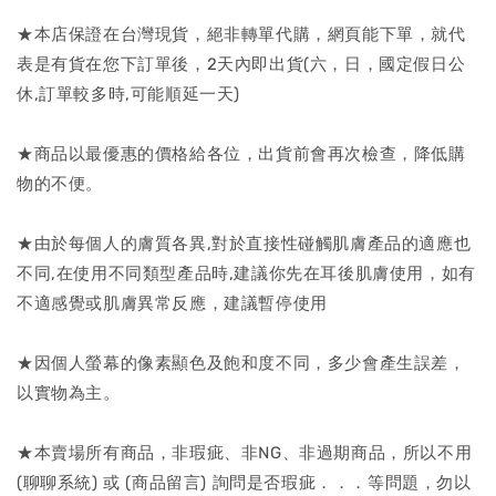
★本店保證在台灣現貨，絕非轉單代購，網頁能下單，就代
表是有貨在您下訂單後，2天內即出貨(六，日，國定假日公
休,訂單較多時,可能順延一天)
★商品以最優惠的價格給各位，出貨前會再次檢查，降低購
物的不便。
★由於每個人的膚質各異,對於直接性碰觸肌膚產品的適應也
不同,在使用不同類型產品時,建議你先在耳後肌膚使用，如有
不適感覺或肌膚異常反應，建議暫停使用
★因個人螢幕的像素顯色及飽和度不同，多少會產生誤差，
以實物為主。
★本賣場所有商品，非瑕疵、非NG、非過期商品，所以不用
(聊聊系統) 或 (商品留言) 詢問是否瑕疵．．．等問題，勿以