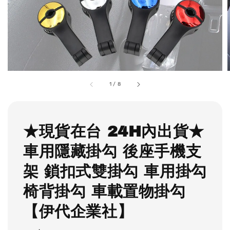
1
/
8
★現貨在台 24H內出貨★
車用隱藏掛勾 後座手機支
架 鎖扣式雙掛勾 車用掛勾
椅背掛勾 車載置物掛勾
【伊代企業社】