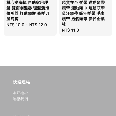
桃心瀏海梳 自助家用理
現貨在台 髮帶 運動髮帶
髮 雙面削髮器 理髮瀏海
頭帶 運動頭巾 運動頭帶
修剪器 打薄頭髮 修髮刀
吸汗頭帶 吸汗髮帶 毛巾
瀏海剪
頭帶 透氣頭帶 伊代企業
社
Regular
NT$ 10.0
-
NT$ 12.0
Regular
NT$ 11.0
price
price
快速連結
本店地址
聯繫我們