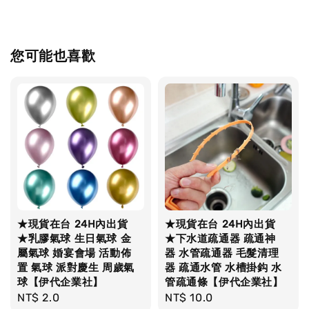
您可能也喜歡
★現貨在台 24H內出貨
★現貨在台 24H內出貨
★乳膠氣球 生日氣球 金
★下水道疏通器 疏通神
屬氣球 婚宴會場 活動佈
器 水管疏通器 毛髮清理
置 氣球 派對慶生 周歲氣
器 疏通水管 水槽掛鈎 水
球【伊代企業社】
管疏通條【伊代企業社】
Regular
NT$ 2.0
Regular
NT$ 10.0