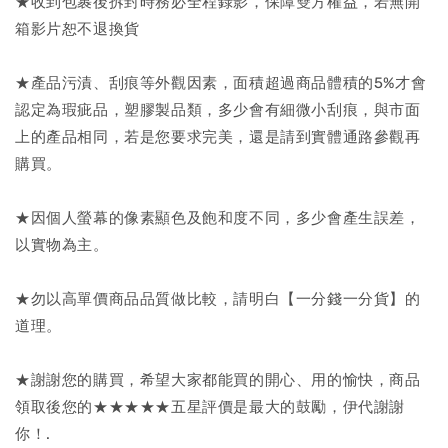
★收到包裹後拆封時務必全程錄影，保障雙方權益，若無開
箱影片恕不退換貨
★產品污漬、刮痕等外觀因素，面積超過商品體積的5%才會
認定為瑕疵品，塑膠製品類，多少會有細微小刮痕，與市面
上的產品相同，若是您要求完美，還是請到實體通路參觀再
購買。
★因個人螢幕的像素顯色及飽和度不同，多少會產生誤差，
以實物為主。
★勿以高單價商品品質做比較，請明白【一分錢一分貨】的
道理。
★謝謝您的購買，希望大家都能買的開心、用的愉快，商品
領取後您的★★★★★五星評價是最大的鼓勵，伊代謝謝
你！.