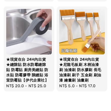
price
price
★現貨在台 24H內出貨
★現貨在台 24H內出貨
★縫隙貼 防水防霉縫隙
★尼龍毛板刷 木柄油漆
貼 防霉貼 廚房美縫貼 防
刷 油漆刷 防水膠刷 長毛
水貼 防霉膠帶 隙縫貼 浴
油漆刷 刷子 五金刷 刷油
室防霉貼【伊代企業社】
漆 繪畫刷 油畫刷
Regular
NT$ 20.0
-
NT$ 25.0
Regular
NT$ 5.0
-
NT$ 17.0
price
price