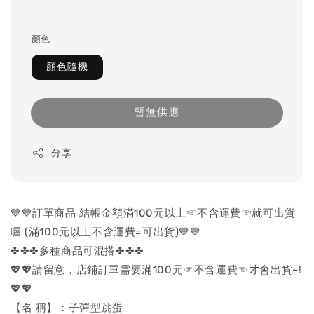
顏色
顏色隨機
暫無供應
分享
💙💙訂單商品 結帳金額滿100元以上☞不含運費☜就可出貨
喔 (滿100元以上不含運費=可出貨)💙💙
✤✤✤多種商品可混搭✤✤✤
💖💖請留意，店鋪訂單需要滿100元☞不含運費☜才會出貨~!
💖💖
【名 稱】：子彈型跳蛋