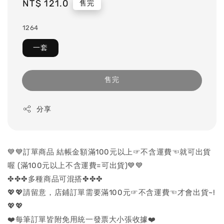
Regular
NT$ 121.0
售完
price
1264
一套
售完
分享
💙💙訂單商品 結帳金額滿100元以上☞不含運費☜就可出貨
喔 (滿100元以上不含運費=可出貨)💙💙
✤✤✤多種商品可混搭✤✤✤
💖💖請留意，店鋪訂單需要滿100元☞不含運費☜才會出貨~!
💖💖
❤️每筆訂單皆附免用統一發票大小張收據❤️