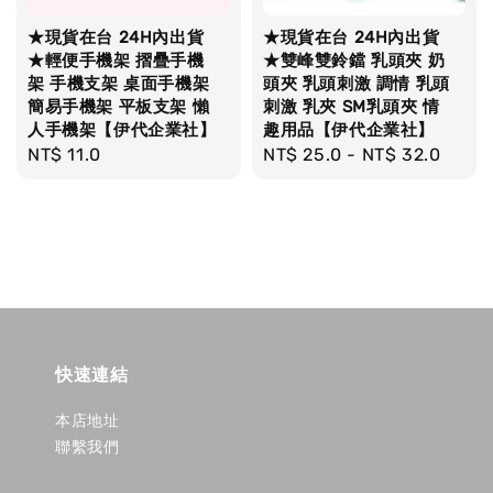
★現貨在台 24H內出貨
★現貨在台 24H內出貨
★輕便手機架 摺疊手機
★雙峰雙鈴鐺 乳頭夾 奶
架 手機支架 桌面手機架
頭夾 乳頭刺激 調情 乳頭
簡易手機架 平板支架 懶
刺激 乳夾 SM乳頭夾 情
人手機架【伊代企業社】
趣用品【伊代企業社】
Regular
NT$ 11.0
Regular
NT$ 25.0
-
NT$ 32.0
price
price
快速連結
本店地址
聯繫我們