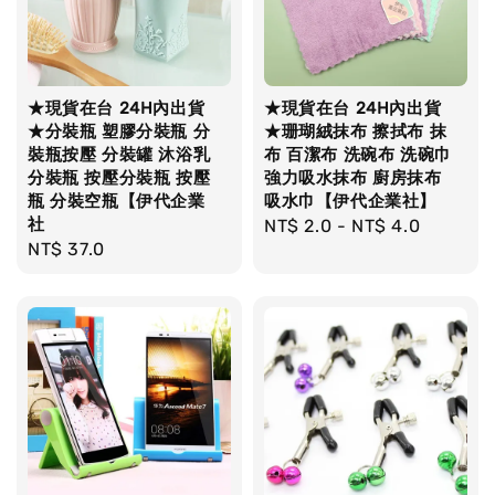
★現貨在台 24H內出貨
★現貨在台 24H內出貨
★分裝瓶 塑膠分裝瓶 分
★珊瑚絨抹布 擦拭布 抹
裝瓶按壓 分裝罐 沐浴乳
布 百潔布 洗碗布 洗碗巾
分裝瓶 按壓分裝瓶 按壓
強力吸水抹布 廚房抹布
瓶 分裝空瓶【伊代企業
吸水巾【伊代企業社】
社
Regular
NT$ 2.0
-
NT$ 4.0
Regular
NT$ 37.0
price
price