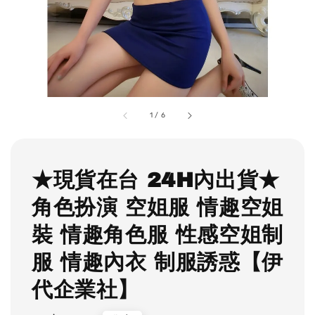
1
/
6
★現貨在台 24H內出貨★
角色扮演 空姐服 情趣空姐
裝 情趣角色服 性感空姐制
服 情趣內衣 制服誘惑【伊
代企業社】