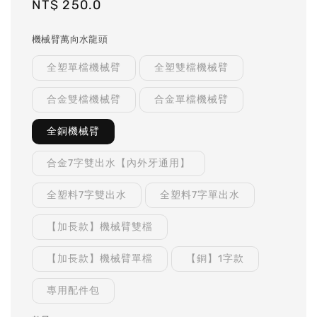
Regular
NT$ 250.0
price
機械臂萬向水龍頭
全塑單檔機械臂
全塑雙檔機械臂
合金雙檔機械臂
合金單檔機械臂
全銅機械臂
合金7字雙出水【內外牙通用】
全塑料7字雙出水
全塑料7字單出水
【加長款】機械臂雙檔
【加長款】機械臂單檔
【銅】1字款
專用配件包