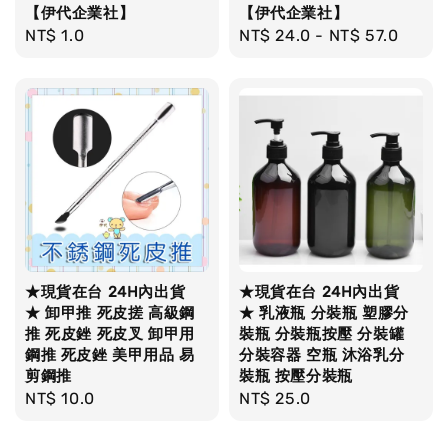
【伊代企業社】
【伊代企業社】
Regular
NT$ 1.0
Regular
NT$ 24.0
-
NT$ 57.0
price
price
★現貨在台 24H內出貨
★現貨在台 24H內出貨
★ 卸甲推 死皮搓 高級鋼
★ 乳液瓶 分裝瓶 塑膠分
推 死皮銼 死皮叉 卸甲用
裝瓶 分裝瓶按壓 分裝罐
鋼推 死皮銼 美甲用品 易
分裝容器 空瓶 沐浴乳分
剪鋼推
裝瓶 按壓分裝瓶
Regular
NT$ 10.0
Regular
NT$ 25.0
price
price