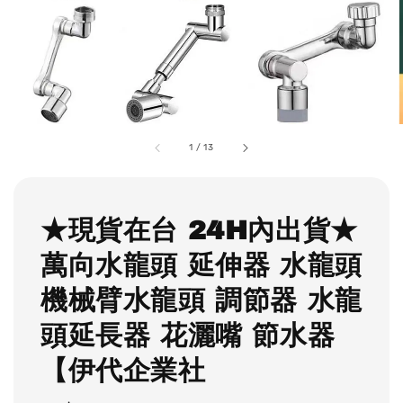
1
/
13
★現貨在台 24H內出貨★
萬向水龍頭 延伸器 水龍頭
機械臂水龍頭 調節器 水龍
頭延長器 花灑嘴 節水器
【伊代企業社