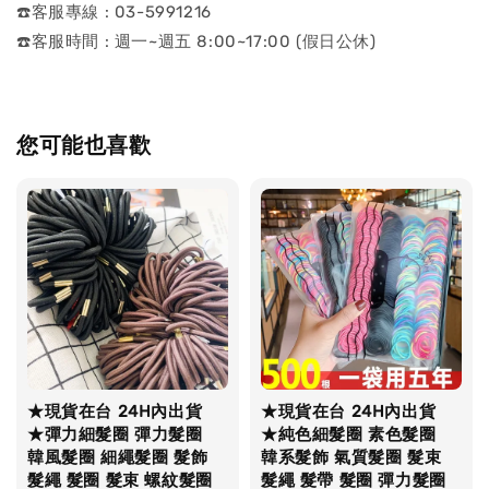
☎️客服專線 : 03-5991216
☎️客服時間 : 週一~週五 8:00~17:00 (假日公休)
您可能也喜歡
★現貨在台 24H內出貨
★現貨在台 24H內出貨
★彈力細髮圈 彈力髮圈
★純色細髮圈 素色髮圈
韓風髮圈 細繩髮圈 髮飾
韓系髮飾 氣質髮圈 髮束
髮繩 髮圈 髮束 螺紋髮圈
髮繩 髮帶 髮圈 彈力髮圈