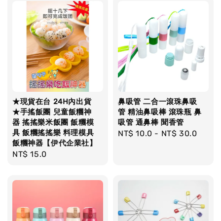
★現貨在台 24H內出貨
鼻吸管 二合一滾珠鼻吸
★手搖飯團 兒童飯糰神
管 精油鼻吸棒 滾珠瓶 鼻
器 搖搖樂米飯團 飯糰模
吸管 通鼻棒 聞香管
具 飯糰搖搖樂 料理模具
Regular
NT$ 10.0
-
NT$ 30.0
飯糰神器【伊代企業社】
price
Regular
NT$ 15.0
price