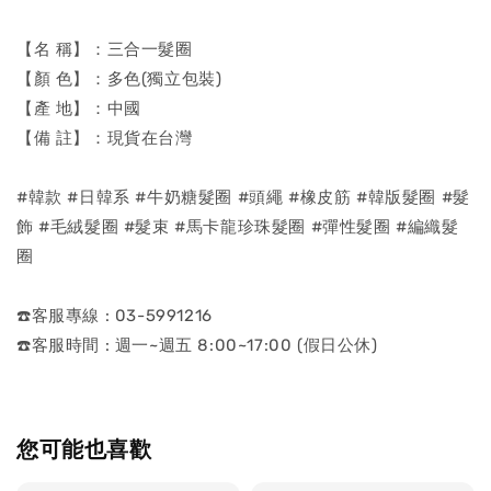
【名 稱】：三合一髮圈
【顏 色】：多色(獨立包裝)
【產 地】：中國
【備 註】：現貨在台灣
#韓款 #日韓系 #牛奶糖髮圈 #頭繩 #橡皮筋 #韓版髮圈 #髮
飾 #毛絨髮圈 #髮束 #馬卡龍珍珠髮圈 #彈性髮圈 #編織髮
圈
☎️客服專線 : 03-5991216
☎️客服時間 : 週一~週五 8:00~17:00 (假日公休)
您可能也喜歡