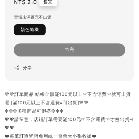
Regular
NT$ 2.0
售完
price
賣場未滿百元不出貨
顏色隨機
售完
分享
💙💙訂單商品 結帳金額滿100元以上☞不含運費☜就可出貨
喔 (滿100元以上不含運費=可出貨)💙💙
✤✤✤多種商品可混搭✤✤✤
💖💖請留意，店鋪訂單需要滿100元☞不含運費☜才會出貨~!
💖💖
❤️每筆訂單皆附免用統一發票大小張收據❤️