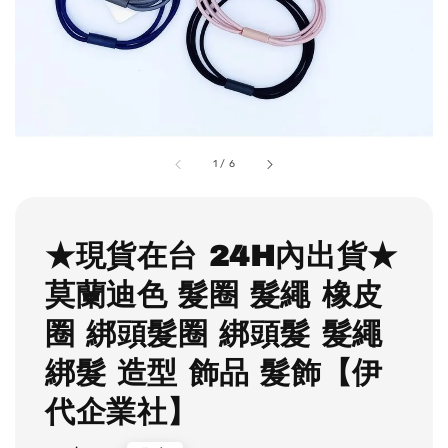
1
/
6
★現貨在台 24H內出貨★
莫蘭迪色 髮圈 髮繩 橡皮
圈 綁頭髮圈 綁頭髮 髮繩
綁髮 造型 飾品 髮飾【伊
代企業社】