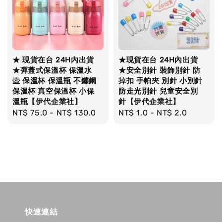
★ 現貨在台 24H內出貨
★現貨在台 24H內出貨
★彈蓋式保溫杯 保溫水
★安全別針 裝飾別針 防
壺 保溫杯 保溫瓶 不鏽鋼
掉扣 手帕夾 別針 小別針
保溫杯 真空保溫杯 小保
防走光別針 兒童安全別
溫瓶【伊代企業社】
針【伊代企業社】
Regular
NT$ 75.0
-
NT$ 130.0
Regular
NT$ 1.0
-
NT$ 2.0
price
price
快速連結