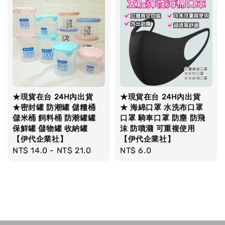
★現貨在台 24H內出貨
★現貨在台 24H內出貨
★密封罐 防潮罐 儲糧桶
★ 海綿口罩 水洗布口罩
儲米桶 飼料桶 防潮罐罐
口罩 騎車口罩 防塵 防飛
保鮮罐 儲物罐 收納罐
沫 防噴濺 可重複使用
【伊代企業社】
【伊代企業社】
Regular
NT$ 14.0
-
NT$ 21.0
Regular
NT$ 6.0
price
price