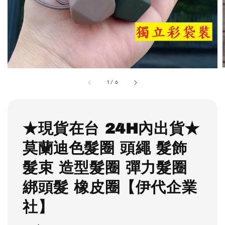
1
/
6
★現貨在台 24H內出貨★
莫蘭迪色髮圈 頭繩 髮飾
髮束 造型髮圈 彈力髮圈
綁頭髮 橡皮圈【伊代企業
社】