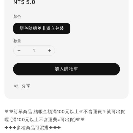
Regular
NT$ 5.0
price
顏色
顏色隨機💖非獨立包裝
數量
加入購物車
分享
💙💙訂單商品 結帳金額滿100元以上☞不含運費☜就可出貨
喔 (滿100元以上不含運費=可出貨)💙💙
✤✤✤多種商品可混搭✤✤✤