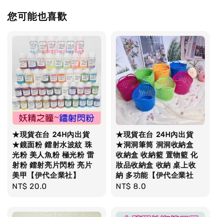
您可能也喜歡
★現貨在台 24H內出貨
★現貨在台 24H內出貨
★鏡面粉 鐳射水波紋 珠
★洞洞筆筒 洞洞收納盒
光粉 美人魚粉 極光粉 雷
收納盒 收納籃 置物籃 化
射粉 鐳射亮片閃粉 亮片
妝品收納盒 收納 桌上收
美甲【伊代企業社】
納 多功能【伊代企業社
Regular
NT$ 20.0
Regular
NT$ 8.0
price
price