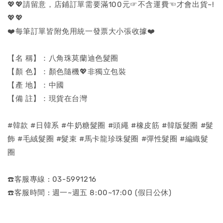
💖💖請留意，店鋪訂單需要滿100元☞不含運費☜才會出貨~!
💖💖
❤️每筆訂單皆附免用統一發票大小張收據❤️
【名 稱】：八角珠莫蘭迪色髮圈
【顏 色】：顏色隨機💖非獨立包裝
【產 地】：中國
【備 註】：現貨在台灣
#韓款 #日韓系 #牛奶糖髮圈 #頭繩 #橡皮筋 #韓版髮圈 #髮
飾 #毛絨髮圈 #髮束 #馬卡龍珍珠髮圈 #彈性髮圈 #編織髮
圈
☎️客服專線 : 03-5991216
☎️客服時間 : 週一~週五 8:00~17:00 (假日公休)