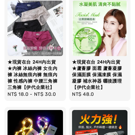
★現貨在台 24H內出貨
★現貨在台 24H內出貨
★內褲 冰絲內褲 女生內
★蘆薈膠 面霜 蘆薈凝膠
褲 冰絲無痕內褲 無痕內
保濕面膜 保濕凍膜 保濕
褲 性感內褲 中腰三角褲
凝膠 補水神器 曬後護理
三角褲【伊代企業社】
【伊代企業社】
Regular
NT$ 18.0
-
NT$ 30.0
Regular
NT$ 48.0
price
price