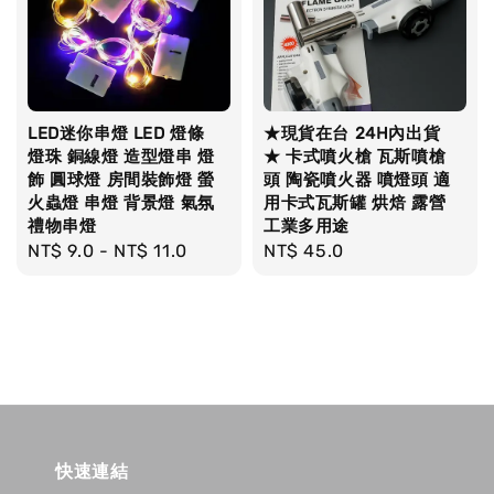
LED迷你串燈 LED 燈條
★現貨在台 24H內出貨
燈珠 銅線燈 造型燈串 燈
★ 卡式噴火槍 瓦斯噴槍
飾 圓球燈 房間裝飾燈 螢
頭 陶瓷噴火器 噴燈頭 適
火蟲燈 串燈 背景燈 氣氛
用卡式瓦斯罐 烘焙 露營
禮物串燈
工業多用途
Regular
NT$ 9.0
-
NT$ 11.0
Regular
NT$ 45.0
price
price
快速連結