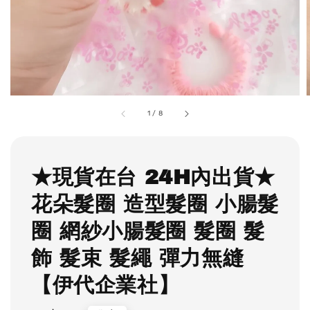
1
/
8
★現貨在台 24H內出貨★
花朵髮圈 造型髮圈 小腸髮
圈 網紗小腸髮圈 髮圈 髮
飾 髮束 髮繩 彈力無縫
【伊代企業社】