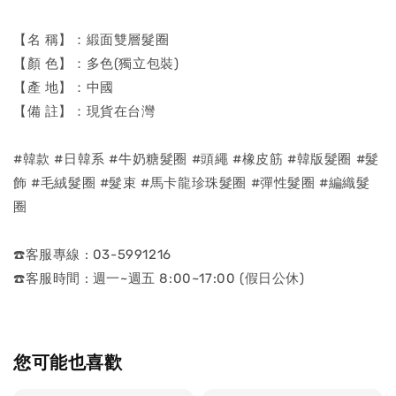
【名 稱】：緞面雙層髮圈
【顏 色】：多色(獨立包裝)
【產 地】：中國
【備 註】：現貨在台灣
#韓款 #日韓系 #牛奶糖髮圈 #頭繩 #橡皮筋 #韓版髮圈 #髮
飾 #毛絨髮圈 #髮束 #馬卡龍珍珠髮圈 #彈性髮圈 #編織髮
圈
☎️客服專線 : 03-5991216
☎️客服時間 : 週一~週五 8:00~17:00 (假日公休)
您可能也喜歡