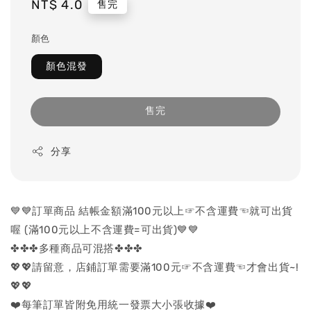
Regular
NT$ 4.0
售完
price
顏色
顏色混發
售完
分享
💙💙訂單商品 結帳金額滿100元以上☞不含運費☜就可出貨
喔 (滿100元以上不含運費=可出貨)💙💙
✤✤✤多種商品可混搭✤✤✤
💖💖請留意，店鋪訂單需要滿100元☞不含運費☜才會出貨~!
💖💖
❤️每筆訂單皆附免用統一發票大小張收據❤️