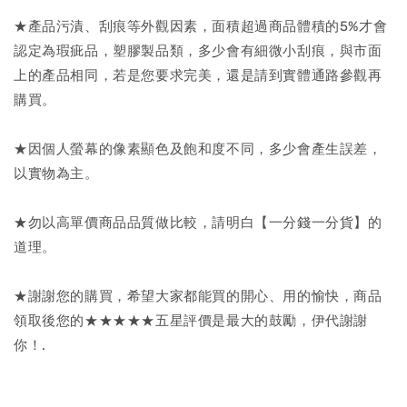
★產品污漬、刮痕等外觀因素，面積超過商品體積的5%才會
認定為瑕疵品，塑膠製品類，多少會有細微小刮痕，與市面
上的產品相同，若是您要求完美，還是請到實體通路參觀再
購買。
★因個人螢幕的像素顯色及飽和度不同，多少會產生誤差，
以實物為主。
★勿以高單價商品品質做比較，請明白【一分錢一分貨】的
道理。
★謝謝您的購買，希望大家都能買的開心、用的愉快，商品
領取後您的★★★★★五星評價是最大的鼓勵，伊代謝謝
你！.