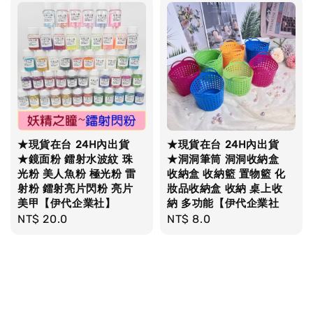
★現貨在台 24H內出貨
★現貨在台 24H內出貨
★鏡面粉 鐳射水波紋 珠
★洞洞筆筒 洞洞收納盒
光粉 美人魚粉 極光粉 雷
收納盒 收納籃 置物籃 化
射粉 鐳射亮片閃粉 亮片
妝品收納盒 收納 桌上收
美甲【伊代企業社】
納 多功能【伊代企業社
Regular
NT$ 20.0
Regular
NT$ 8.0
price
price