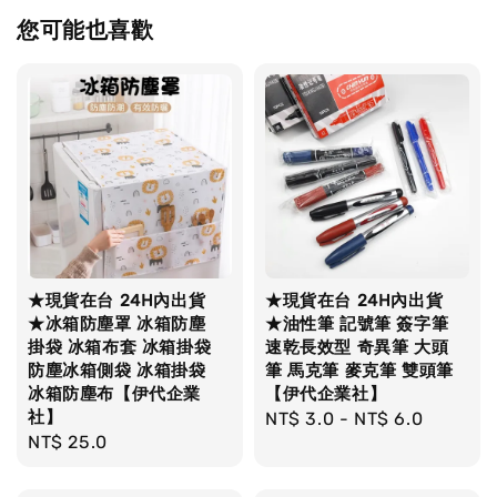
您可能也喜歡
★現貨在台 24H內出貨
★現貨在台 24H內出貨
★冰箱防塵罩 冰箱防塵
★油性筆 記號筆 簽字筆
掛袋 冰箱布套 冰箱掛袋
速乾長效型 奇異筆 大頭
防塵冰箱側袋 冰箱掛袋
筆 馬克筆 麥克筆 雙頭筆
冰箱防塵布【伊代企業
【伊代企業社】
社】
Regular
NT$ 3.0
-
NT$ 6.0
Regular
NT$ 25.0
price
price