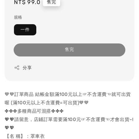
Regular
NT$ 99.0
售完
price
規格
一件
售完
分享
💙💙訂單商品 結帳金額滿100元以上☞不含運費☜就可出貨
喔 (滿100元以上不含運費=可出貨)💙💙
✤✤✤多種商品可混搭✤✤✤
💖💖請留意，店鋪訂單需要滿100元☞不含運費☜才會出貨~!
💖💖
【名 稱】：罩車衣