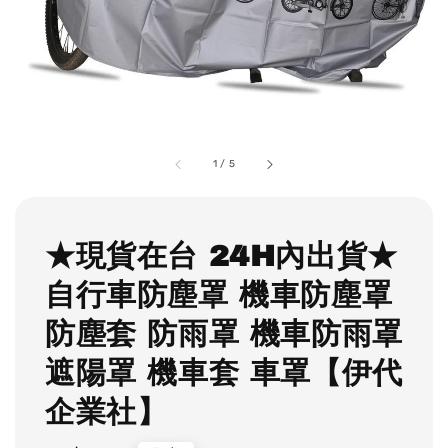
1
/
5
★現貨在台 24H內出貨★
自行車防塵罩 機車防塵罩
防塵套 防雨罩 機車防雨罩
遮陽罩 機車套 車罩【伊代
企業社】