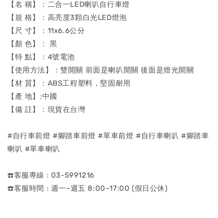
【名 稱】：二合一LED喇叭自行車燈
【規 格】：高亮度3顆白光LED燈泡
【尺 寸】：11x6.6公分
【顏 色】： 黑
【特 點】：4號電池
【使用方法】：雙開關 前面是喇叭開關 後面是燈光開關
【材 質】：ABS工程塑料，堅固耐用
【產 地】:中國
【備 註】：現貨在台灣
#自行車前燈 #腳踏車前燈 #單車前燈 #自行車喇叭 #腳踏車
喇叭 #單車喇叭
☎️客服專線 : 03-5991216
☎️客服時間 : 週一~週五 8:00~17:00 (假日公休)