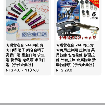
★現貨在台 24H內出貨
★現貨在台 24H內出貨
★口哨 哨子 鋁合金哨子
★萬用拉鍊頭 拉鍊扣 萬
高音口哨 應急口哨 求生
用拉鍊 包包拉鍊 修理拉
哨 警示哨 急救哨 求生口
鍊 外套拉鍊 金屬拉鍊 活
哨【伊代企業社】
動拉鍊頭【伊代企業社】
Regular
NT$ 4.0
-
NT$ 9.0
Regular
NT$ 29.0
price
price