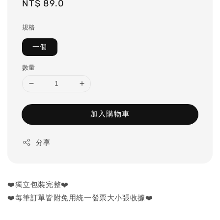
Regular
NT$ 89.0
price
規格
一個
數量
加入購物車
分享
❤️獨立包裝完整❤️
❤️每筆訂單皆附免用統一發票大小張收據❤️