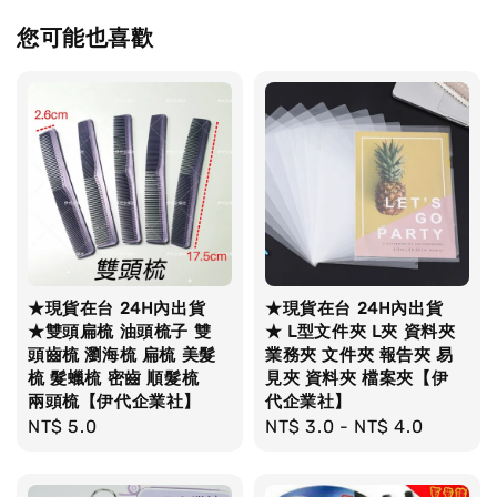
您可能也喜歡
★現貨在台 24H內出貨
★現貨在台 24H內出貨
★雙頭扁梳 油頭梳子 雙
★ L型文件夾 L夾 資料夾
頭齒梳 瀏海梳 扁梳 美髮
業務夾 文件夾 報告夾 易
梳 髮蠟梳 密齒 順髮梳
見夾 資料夾 檔案夾【伊
兩頭梳【伊代企業社】
代企業社】
Regular
NT$ 5.0
Regular
NT$ 3.0
-
NT$ 4.0
price
price