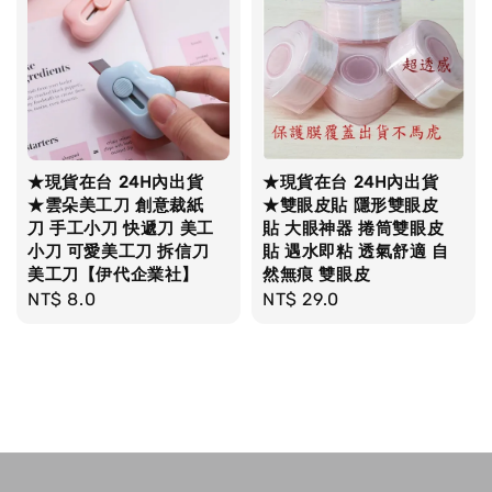
★現貨在台 24H內出貨
★現貨在台 24H內出貨
★雲朵美工刀 創意裁紙
★雙眼皮貼 隱形雙眼皮
刀 手工小刀 快遞刀 美工
貼 大眼神器 捲筒雙眼皮
小刀 可愛美工刀 拆信刀
貼 遇水即粘 透氣舒適 自
美工刀【伊代企業社】
然無痕 雙眼皮
Regular
NT$ 8.0
Regular
NT$ 29.0
price
price