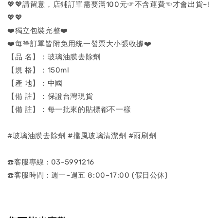
💖💖請留意，店鋪訂單需要滿100元☞不含運費☜才會出貨~!
💖💖
❤️獨立包裝完整❤️
❤️每筆訂單皆附免用統一發票大小張收據❤️
【品 名】：玻璃油膜去除劑
【規 格】：150ml
【產 地】：中國
【備 註】：保證台灣現貨
【備 註】：每一批來的貼標都不一樣
#玻璃油膜去除劑 #擋風玻璃清潔劑 #雨刷劑
☎️客服專線 : 03-5991216
☎️客服時間 : 週一~週五 8:00~17:00 (假日公休)