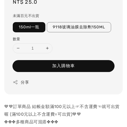
Regular
NT$ 25.0
price
未滿百元不出貨
150ml一瓶
9118玻璃油膜去除劑150ML
數量
加入購物車
分享
💙💙訂單商品 結帳金額滿100元以上☞不含運費☜就可出貨
喔 (滿100元以上不含運費=可出貨)💙💙
✤✤✤多種商品可混搭✤✤✤