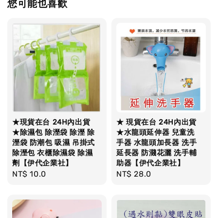
您可能也喜歡
★現貨在台 24H內出貨
★ 現貨在台 24H內出貨
★除濕包 除溼袋 除溼 除
★水龍頭延伸器 兒童洗
溼袋 防潮包 吸濕 吊掛式
手器 水龍頭加長器 洗手
除溼包 衣櫃除濕袋 除濕
延長器 防濺花灑 洗手輔
劑【伊代企業社】
助器【伊代企業社】
Regular
NT$ 10.0
Regular
NT$ 28.0
price
price