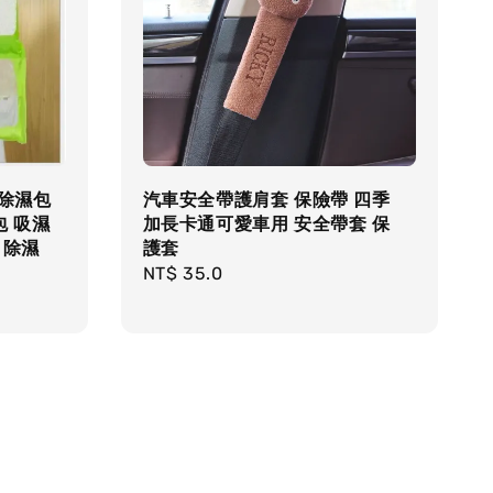
★除濕包
汽車安全帶護肩套 保險帶 四季
包 吸濕
加長卡通可愛車用 安全帶套 保
 除濕
護套
Regular
NT$ 35.0
price