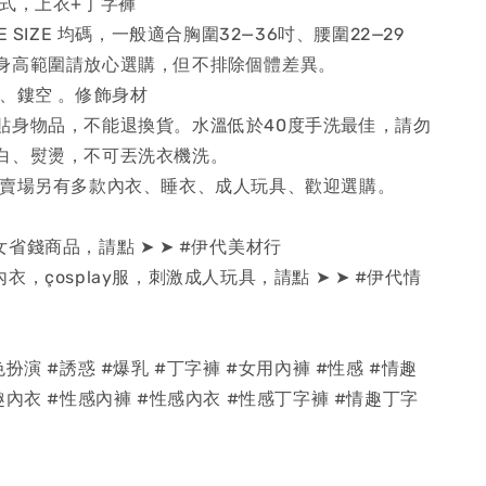
件式，上衣+丁字褲
E SIZE 均碼，一般適合胸圍32—36吋、腰圍22—29
身高範圍請放心選購，但不排除個體差異。
、鏤空 。修飾身材
貼身物品，不能退換貨。水溫低於40度手洗最佳，請勿
白、熨燙，不可丟洗衣機洗。
代賣場另有多款內衣、睡衣、成人玩具、歡迎選購。
省錢商品，請點 ➤ ➤ #伊代美材行
衣，çosplay服，刺激成人玩具，請點 ➤ ➤ #伊代情
扮演 #誘惑 #爆乳 #丁字褲 #女用內褲 #性感 #情趣
趣內衣 #性感內褲 #性感內衣 #性感丁字褲 #情趣丁字