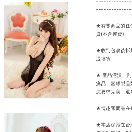
--------------
--------------
★有關商品的任
貨(不含運費)
★收到包裹後拆
退換貨
★ 產品污漬、
疵品，塑膠製品
您要求完美，還
★情趣類商品在
★本店保證在台