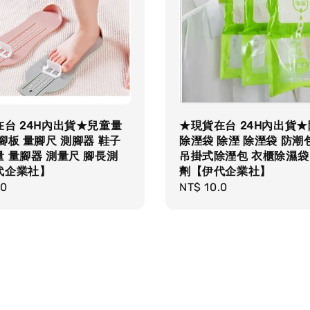
台 24H內出貨★兒童量
★現貨在台 24H內出貨
腳板 量腳尺 測腳器 鞋子
除溼袋 除溼 除溼袋 防潮
 量腳器 測量尺 腳長測
吊掛式除溼包 衣櫃除濕袋
代企業社】
劑【伊代企業社】
r
.0
Regular
NT$ 10.0
price