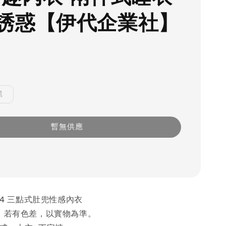
誘惑【伊代企業社】
黑
暫無供應
064 三點式肚兜性感內衣
紫，若有色差，以實物為準。