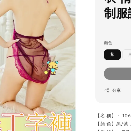
制服
顏色
紫
分享
【名 稱】： 1
【顏 色】黑/