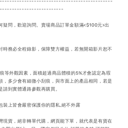
----------------------------------------------
--------------------------
何疑問，歡迎詢問。賣場商品訂單金額滿<$100元>出
封時務必全程錄影，保障雙方權益，若無開箱影片恕不
刮痕等外觀因素，面積超過商品體積的5%才會認定為瑕
類，多少會有細微小刮痕，與市面上的產品相同，若是
是請到實體通路參觀再購買。
包裝上皆會嚴密保護你的隱私,絕不外露
灣現貨，絕非轉單代購，網頁能下單，就代表是有貨在