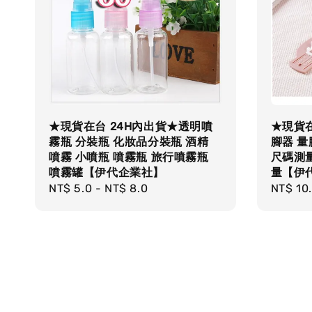
★現貨在台 24H內出貨★透明噴
★現貨在
霧瓶 分裝瓶 化妝品分裝瓶 酒精
腳器 量
噴霧 小噴瓶 噴霧瓶 旅行噴霧瓶
尺碼測量
噴霧罐【伊代企業社】
量【伊
Regular
NT$ 5.0
-
NT$ 8.0
Regula
NT$ 10
price
price