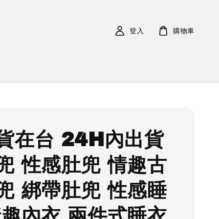
登入
購物車
貨在台 24H內出貨
兜 性感肚兜 情趣古
兜 綁帶肚兜 性感睡
情趣內衣 兩件式睡衣