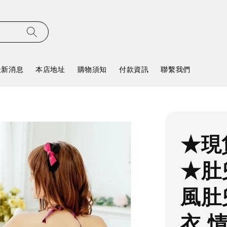
最新消息
本店地址
購物須知
付款資訊
聯繫我們
★現
★肚
風肚
衣 