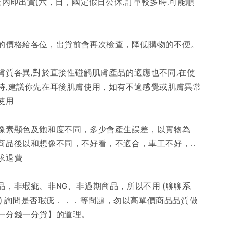
天內即出貨(六，日，國定假日公休,訂單較多時,可能順
的價格給各位，出貨前會再次檢查，降低購物的不便。
膚質各異,對於直接性碰觸肌膚產品的適應也不同,在使
時,建議你先在耳後肌膚使用，如有不適感覺或肌膚異常
使用
像素顯色及飽和度不同，多少會產生誤差，以實物為
商品後以和想像不同，不好看，不適合，車工不好，..
求退費
品，非瑕疵、非NG、非過期商品，所以不用 (聊聊系
留言) 詢問是否瑕疵．．．等問題，勿以高單價商品品質做
一分錢一分貨】的道理。