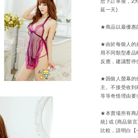
您下訂單後，2
延一天)
★商品以最優惠
★由於每個人的
用不同類型產品
反應，建議暫停
★因個人螢幕的
主。不接受收到
等等奇怪理由要
★本賣場所有商
統) 或 (商品
比較，請明白【