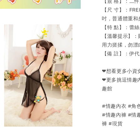
【規 格】：二
【尺 寸】：FRE
吋，普通體重和
【特 點】：蕾絲
【溫馨提示】：
用力搓揉，勿漂
【備 註】：伊
❤想看更多小資女
❤更多挑逗情趣內
趣館
#情趣內衣 #角色
#情趣內褲 #情
褲 #現貨