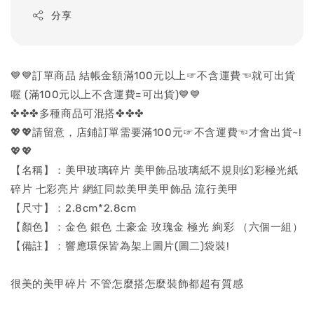
分享
💙💙訂單商品 結帳金額滿100元以上☞不含運費☜就可出貨
喔 (滿100元以上不含運費=可出貨)💙💙
✤✤✤多種商品可混搭✤✤✤
💖💖請留意，店鋪訂單需要滿100元☞不含運費☜才會出貨~!
💖💖
【名稱】：美甲玻璃碎片 美甲飾品玻璃紙不規則幻彩極光紙
碎片 七彩亮片 網紅同款美甲美甲飾品 流行美甲
【尺寸】：2.8cm*2.8cm
【顏色】：金色 銀色 土豪金 玫瑰金 極光 絢彩 （六個一組）
【備註】：響應環保皆為架上圖片(圖二)袋裝!
很美的美甲碎片 不管怎麼搭怎麼裝飾都超有質感