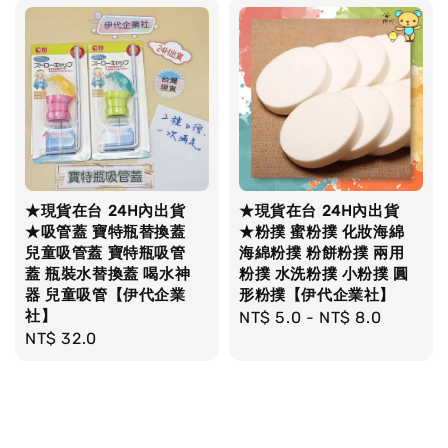
★現貨在台 24H內出貨
★現貨在台 24H內出貨
★吸管蓋 寶特瓶替換蓋
★粉撲 蜜粉撲 化妝海綿
兒童吸管蓋 寶特瓶吸管
海綿粉撲 粉餅粉撲 兩用
蓋 瓶裝水替換蓋 喝水神
粉撲 水洗粉撲 小粉撲 圓
器 兒童吸管【伊代企業
形粉撲【伊代企業社】
社】
Regular
NT$ 5.0
-
NT$ 8.0
Regular
NT$ 32.0
price
price