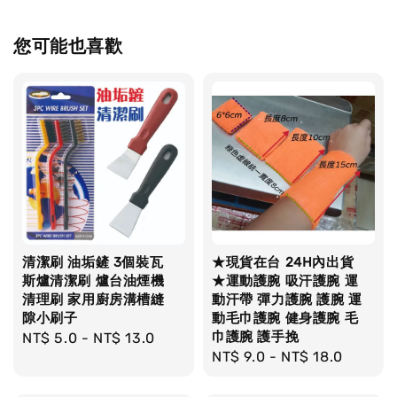
您可能也喜歡
清潔刷 油垢鏟 3個裝瓦
★現貨在台 24H內出貨
斯爐清潔刷 爐台油煙機
★運動護腕 吸汗護腕 運
清理刷 家用廚房溝槽縫
動汗帶 彈力護腕 護腕 運
隙小刷子
動毛巾護腕 健身護腕 毛
巾護腕 護手挽
Regular
NT$ 5.0
-
NT$ 13.0
Regular
NT$ 9.0
-
NT$ 18.0
price
price