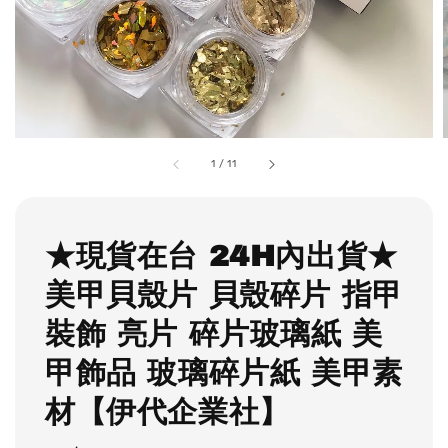
1
/
11
★現貨在台 24H內出貨★
美甲貝殼片 貝殼碎片 指甲
裝飾 亮片 碎片玻璃紙 美
甲飾品 玻璃碎片紙 美甲素
材【伊代企業社】