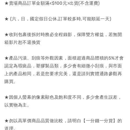
★賣場商品訂單金額滿<$100元>出貨(不含運費)
★ (六，日，國定假日公休,訂單較多時,可能順延一天)
★收到包裹後拆封時務必全程錄影，保障雙方權益，若無開
箱影片恕不退換貨
★產品污漬、刮痕等外觀因素，面積超過商品體積的5%才會
認定為瑕疵品，塑膠製品類，多少會有細微小刮痕，與市面
上的產品相同，若是您要求完美，還是請到實體通路參觀再
購買。
★因個人螢幕的像素顯色及飽和度不同，多少會產生誤差，
以實物為主。
★勿以高單價商品品質做比較，請明白【一分錢一分貨】的
道理。