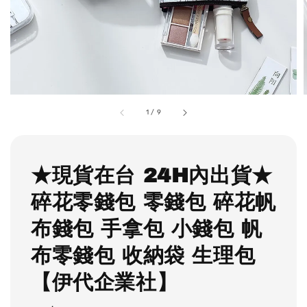
1
/
9
★現貨在台 24H內出貨★
碎花零錢包 零錢包 碎花帆
布錢包 手拿包 小錢包 帆
布零錢包 收納袋 生理包
【伊代企業社】