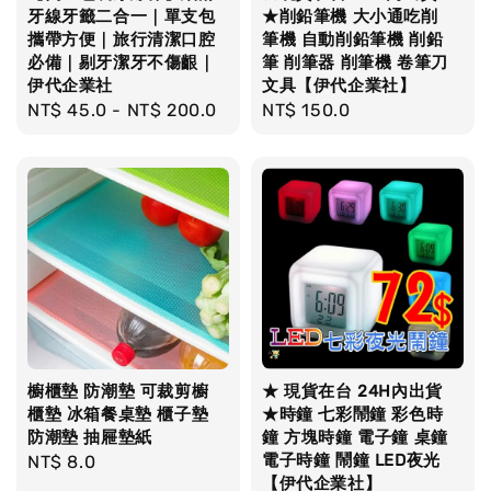
牙線牙籤二合一｜單支包
★削鉛筆機 大小通吃削
攜帶方便｜旅行清潔口腔
筆機 自動削鉛筆機 削鉛
必備｜剔牙潔牙不傷齦｜
筆 削筆器 削筆機 卷筆刀
伊代企業社
文具【伊代企業社】
Regular
NT$ 45.0
-
NT$ 200.0
Regular
NT$ 150.0
price
price
櫥櫃墊 防潮墊 可裁剪櫥
★ 現貨在台 24H內出貨
櫃墊 冰箱餐桌墊 櫃子墊
★時鐘 七彩鬧鐘 彩色時
防潮墊 抽屜墊紙
鐘 方塊時鐘 電子鐘 桌鐘
電子時鐘 鬧鐘 LED夜光
Regular
NT$ 8.0
【伊代企業社】
price