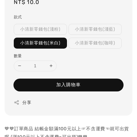
Regular
NT$ 10.0
price
款式
小清新零錢包(淺粉)
小清新零錢包(淺藍)
小清新零錢包(米白)
小清新零錢包(咖啡)
數量
加入購物車
分享
💙💙訂單商品 結帳金額滿100元以上☞不含運費☜就可出貨
喔 (滿100元以上不含運費=可出貨)💙💙