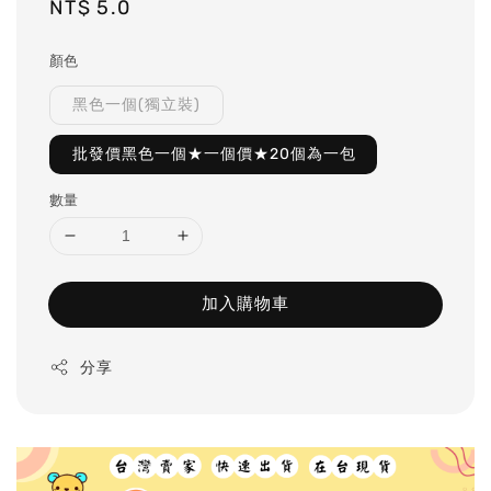
Regular
NT$ 5.0
price
顏色
黑色一個(獨立裝)
批發價黑色一個★一個價★20個為一包
數量
加入購物車
分享