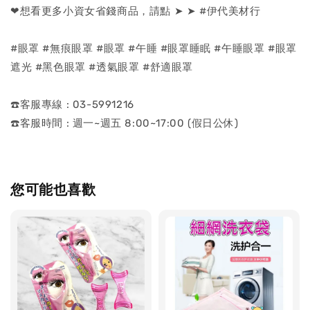
❤想看更多小資女省錢商品，請點 ➤ ➤ #伊代美材行
#眼罩 #無痕眼罩 #眼罩 #午睡 #眼罩睡眠 #午睡眼罩 #眼罩
遮光 #黑色眼罩 #透氣眼罩 #舒適眼罩
☎️客服專線 : 03-5991216
☎️客服時間 : 週一~週五 8:00~17:00 (假日公休)
您可能也喜歡