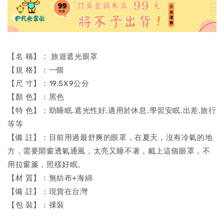
【名 稱】： 旅遊遮光眼罩
【規 格】：一個
【尺 寸】：19.5X9公分
【顏 色】：黑色
【特 色】：助睡眠.遮光性好.適用於休息.學習安眠.出差.旅行
等等
【備 註】：目前用過最舒爽的眼罩，在夏天，沒有冷氣的地
方，需要開窗透氣通風，太亮又睡不著，戴上這個眼罩，不
用拉窗簾，照樣好眠。
【材 質】：無紡布+海綿
【備 註】：現貨在台灣
【包 裝】：祼裝