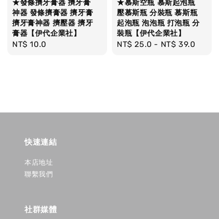
★發條擠牙膏器 擠牙膏
★慕斯空瓶 慕斯起泡瓶
神器 發條擠膏器 擠牙膏
壓慕斯瓶 分裝瓶 慕斯瓶
擠牙膏神器 擠壓器 擠牙
起泡瓶 泡泡瓶 打泡瓶 分
膏器【伊代企業社】
裝瓶【伊代企業社】
Regular
NT$ 10.0
Regular
NT$ 25.0
-
NT$ 39.0
price
price
快速連結
本店地址
聯繫我們
社群媒體