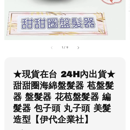
1
/
9
★現貨在台 24H內出貨★
甜甜圈海綿盤髮器 苞盤髮
器 盤髮器 花苞盤髮器 編
髮器 包子頭 丸子頭 美髮
造型【伊代企業社】