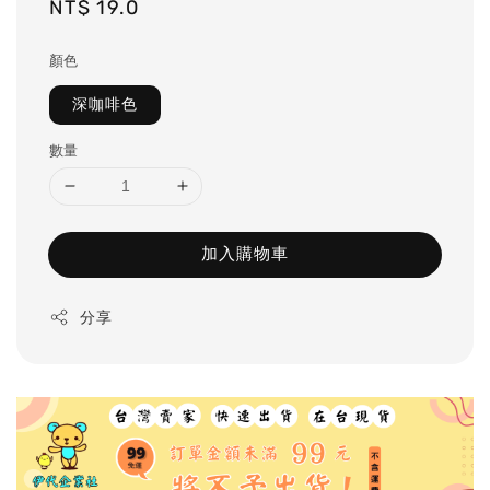
Regular
NT$ 19.0
price
顏色
深咖啡色
數量
加入購物車
分享