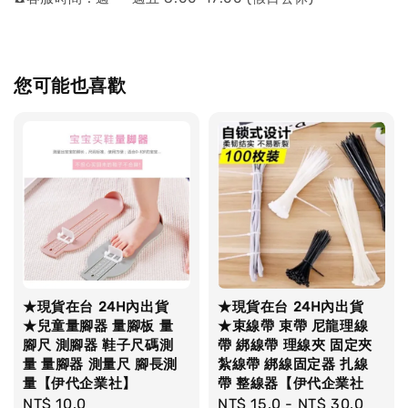
您可能也喜歡
★現貨在台 24H內出貨
★現貨在台 24H內出貨
★兒童量腳器 量腳板 量
★束線帶 束帶 尼龍理線
腳尺 測腳器 鞋子尺碼測
帶 綁線帶 理線夾 固定夾
量 量腳器 測量尺 腳長測
紮線帶 綁線固定器 扎線
量【伊代企業社】
帶 整線器【伊代企業社
Regular
NT$ 10.0
Regular
NT$ 15.0
-
NT$ 30.0