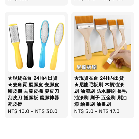
price
price
★現貨在台 24H內出貨
★現貨在台 24H內出貨
★去角質 磨腳皮 去腳皮
★尼龍毛板刷 木柄油漆
腳皮機 去腳皮機 腳皮刀
刷 油漆刷 防水膠刷 長毛
刮皮刀 搓腳板 磨腳神器
油漆刷 刷子 五金刷 刷油
死皮搓
漆 繪畫刷 油畫刷
Regular
NT$ 10.0
-
NT$ 30.0
Regular
NT$ 5.0
-
NT$ 17.0
price
price