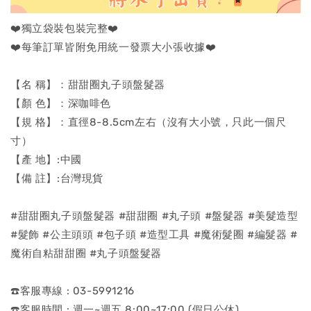
❤️獨立袋裝包裝完整❤️
❤️每筆訂單皆附免用統一發票大小張收據❤️
【名 稱】：甜甜圈丸子頭盤髮器
【顏 色】：深咖啡色
【規 格】：直徑8-8.5cm左右（沒有大小號，只此一個尺
寸）
【產 地】:中國
【備 註】:台灣現貨
#甜甜圈丸子頭盤髮器 #甜甜圈 #丸子頭 #盤髮器 #美髮造型
#髮飾 #公主頭頭 #包子頭 #造型工具 #魔術髮圈 #編髮器 #
魔術自粘甜甜圈 #丸子頭盤髮器
☎️客服專線 : 03-5991216
☎️客服時間 : 週一~週五 8:00~17:00 (假日公休)