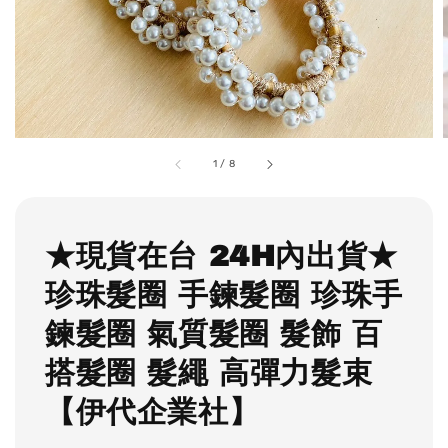
1
/
8
★現貨在台 24H內出貨★
珍珠髮圈 手鍊髮圈 珍珠手
鍊髮圈 氣質髮圈 髮飾 百
搭髮圈 髮繩 高彈力髮束
【伊代企業社】