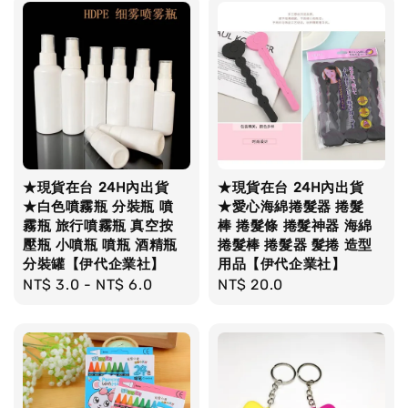
★現貨在台 24H內出貨
★現貨在台 24H內出貨
★白色噴霧瓶 分裝瓶 噴
★愛心海綿捲髮器 捲髮
霧瓶 旅行噴霧瓶 真空按
棒 捲髮條 捲髮神器 海綿
壓瓶 小噴瓶 噴瓶 酒精瓶
捲髮棒 捲髮器 髮捲 造型
分裝罐【伊代企業社】
用品【伊代企業社】
Regular
NT$ 3.0
-
NT$ 6.0
Regular
NT$ 20.0
price
price