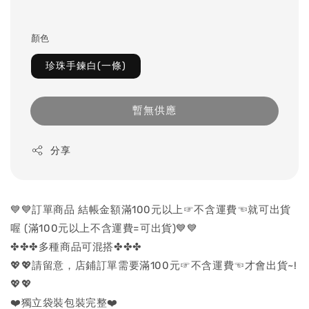
顏色
珍珠手鍊白(一條)
暫無供應
分享
💙💙訂單商品 結帳金額滿100元以上☞不含運費☜就可出貨
喔 (滿100元以上不含運費=可出貨)💙💙
✤✤✤多種商品可混搭✤✤✤
💖💖請留意，店鋪訂單需要滿100元☞不含運費☜才會出貨~!
💖💖
❤️獨立袋裝包裝完整❤️