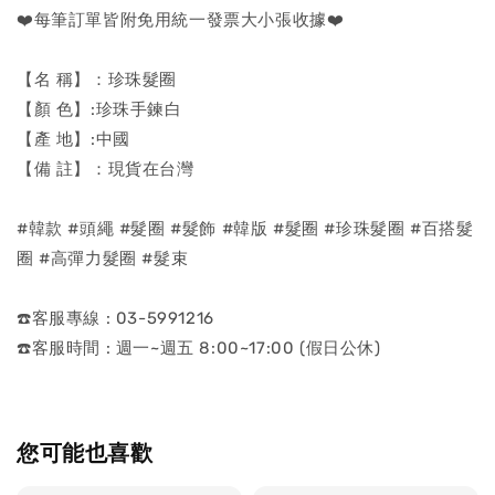
❤️每筆訂單皆附免用統一發票大小張收據❤️
【名 稱】：珍珠髮圈
【顏 色】:珍珠手鍊白
【產 地】:中國
【備 註】：現貨在台灣
#韓款 #頭繩 #髮圈 #髮飾 #韓版 #髮圈 #珍珠髮圈 #百搭髮
圈 #高彈力髮圈 #髮束
☎️客服專線 : 03-5991216
☎️客服時間 : 週一~週五 8:00~17:00 (假日公休)
您可能也喜歡