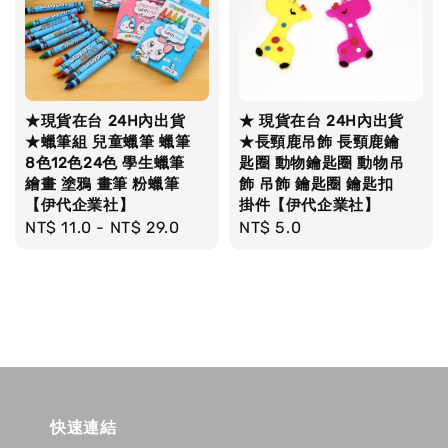
★現貨在台 24H內出貨
★ 現貨在台 24H內出貨
★蠟筆組 兒童蠟筆 蠟筆
★長頸鹿吊飾 長頸鹿鑰
8色12色24色 學生蠟筆
匙圈 動物鑰匙圈 動物吊
繪畫 塗鴉 畫筆 粉蠟筆
飾 吊飾 鑰匙圈 鑰匙扣
【伊代企業社】
掛件【伊代企業社】
Regular
NT$ 11.0
-
NT$ 29.0
Regular
NT$ 5.0
price
price
快速連結