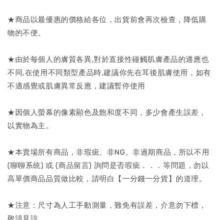
★商品以最優惠的價格給各位，出貨前會再次檢查，降低購
物的不便。
★由於每個人的膚質各異,對於直接性碰觸肌膚產品的適應也
不同,在使用不同類型產品時,建議你先在耳後肌膚使用，如有
不適感覺或肌膚異常反應，建議暫停使用
★因個人螢幕的像素顯色及飽和度不同，多少會產生誤差，
以實物為主。
★本賣場所有商品，非瑕疵、非NG、非過期商品，所以不用
(聊聊系統) 或 (商品留言) 詢問是否瑕疵．．．等問題，勿以
高單價商品品質做比較，請明白【一分錢一分貨】的道理。
★注意：尺寸為人工手動測量，難免有誤差，介意勿下標，
敬請見諒。