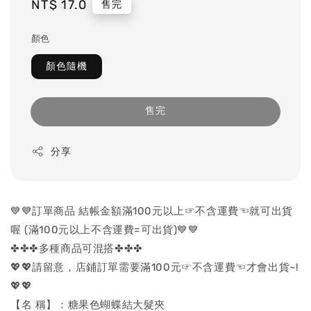
Regular
NT$ 17.0
售完
price
顏色
顏色隨機
售完
分享
💙💙訂單商品 結帳金額滿100元以上☞不含運費☜就可出貨
喔 (滿100元以上不含運費=可出貨)💙💙
✤✤✤多種商品可混搭✤✤✤
💖💖請留意，店鋪訂單需要滿100元☞不含運費☜才會出貨~!
💖💖
【名 稱】：糖果色蝴蝶結大髮夾