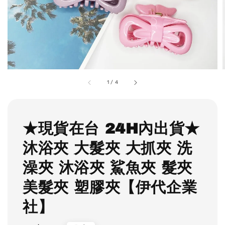
1
/
4
★現貨在台 24H內出貨★
沐浴夾 大髮夾 大抓夾 洗
澡夾 沐浴夾 鯊魚夾 髮夾
美髮夾 塑膠夾【伊代企業
社】