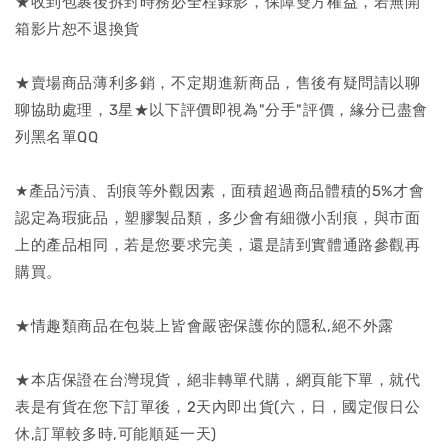
★收到包裹後拆封時務必全程錄影，保障雙方權益，若無開
箱影片恕不退換貨
★賣場商品薄利多銷，不定期進新商品，售後有疑問請以聊
聊協助處理，3星★以下評價即視為"分手"評價，緣分已盡會
列黑名單QQ
★產品污漬、刮痕等外觀因素，面積超過商品體積的5%才會
認定為瑕疵品，塑膠製品類，多少會有細微小刮痕，與市面
上的產品相同，若是您要求完美，還是請到實體通路參觀再
購買。
★情趣類商品在包裝上皆會嚴密保護你的隱私,絕不外露
★本店保證在台灣現貨，絕非轉單代購，網頁能下單，就代
表是有貨在您下訂單後，2天內即出貨(六，日，國定假日公
休,訂單較多時,可能順延一天)