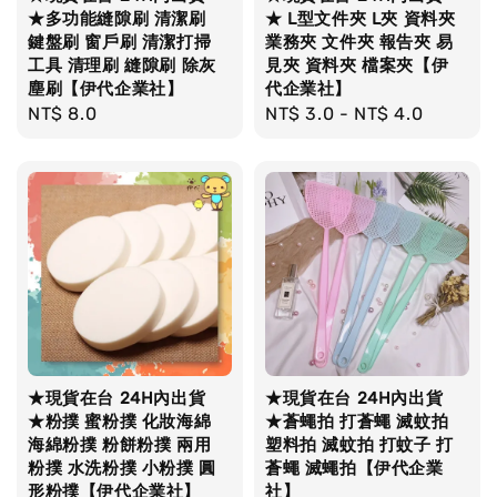
★多功能縫隙刷 清潔刷
★ L型文件夾 L夾 資料夾
鍵盤刷 窗戶刷 清潔打掃
業務夾 文件夾 報告夾 易
工具 清理刷 縫隙刷 除灰
見夾 資料夾 檔案夾【伊
塵刷【伊代企業社】
代企業社】
Regular
NT$ 8.0
Regular
NT$ 3.0
-
NT$ 4.0
price
price
★現貨在台 24H內出貨
★現貨在台 24H內出貨
★粉撲 蜜粉撲 化妝海綿
★蒼蠅拍 打蒼蠅 滅蚊拍
海綿粉撲 粉餅粉撲 兩用
塑料拍 滅蚊拍 打蚊子 打
粉撲 水洗粉撲 小粉撲 圓
蒼蠅 滅蠅拍【伊代企業
形粉撲【伊代企業社】
社】