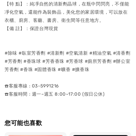
【特 點】：純凈自然的清新劑晶球，在瓶中閃閃亮，不僅能
凈化空氣，還能作為裝飾品，美化您的家居環境，可以放在
衣櫃、廚房、客廳、書房、衛生間等任意地方。
【備 註】：保證台灣現貨
#除味 #臥室芳香劑 #清新劑 #空氣清新 #精油空氣 #清香劑
#芳香劑 #香珠球 #芳香香珠 #芳香球 #廁所芳香劑 #辦公室
芳香劑 #香珠 #固體香珠 #曠香 #擴香珠
☎️客服專線 : 03-5991216
☎️客服時間 : 週一~週五 8:00~17:00 (假日公休)
您可能也喜歡