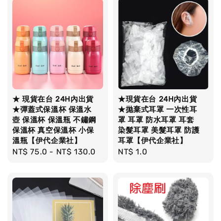
★ 現貨在台 24H內出貨
★現貨在台 24H內出貨
★彈蓋式保溫杯 保溫水
★拋棄式耳罩 一次性耳
壺 保溫杯 保溫瓶 不鏽鋼
罩 耳罩 防水耳罩 耳套
保溫杯 真空保溫杯 小保
染髮耳罩 美髮耳罩 防護
溫瓶【伊代企業社】
耳罩【伊代企業社】
Regular
NT$ 75.0
-
NT$ 130.0
Regular
NT$ 1.0
price
price