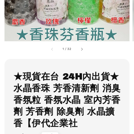
1
/
32
★現貨在台 24H內出貨★
水晶香珠 芳香清新劑 消臭
香氛粒 香氛水晶 室內芳香
劑 芳香劑 除臭劑 水晶擴
香【伊代企業社