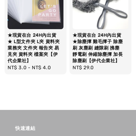
★現貨在台 24H內出貨
★現貨在台 24H內出貨
★ L型文件夾 L夾 資料夾
★除塵撢 雞毛撢子 除塵
業務夾 文件夾 報告夾 易
刷 灰塵刷 縫隙刷 拂塵
見夾 資料夾 檔案夾【伊
靜電刷 伸縮除塵撢 加長
代企業社】
除塵刷【伊代企業社】
Regular
NT$ 3.0
-
NT$ 4.0
Regular
NT$ 29.0
price
price
快速連結