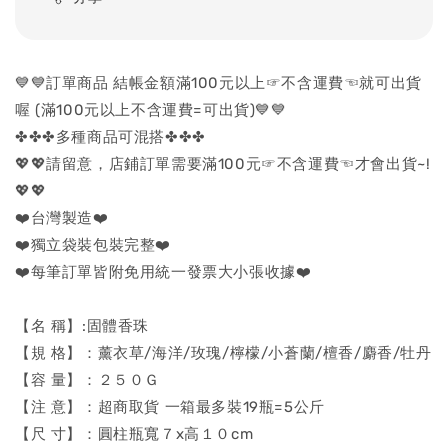
💙💙訂單商品 結帳金額滿100元以上☞不含運費☜就可出貨
喔 (滿100元以上不含運費=可出貨)💙💙
✤✤✤多種商品可混搭✤✤✤
💖💖請留意，店鋪訂單需要滿100元☞不含運費☜才會出貨~!
💖💖
❤️台灣製造❤️
❤️獨立袋裝包裝完整❤️
❤️每筆訂單皆附免用統一發票大小張收據❤️
【名 稱】:固體香珠
【規 格】：薰衣草/海洋/玫瑰/檸檬/小蒼蘭/檀香/麝香/牡丹
【容 量】：２５０Ｇ
【注 意】：超商取貨 一箱最多裝19瓶=5公斤
【尺 寸】：圓柱瓶寬７x高１０cm