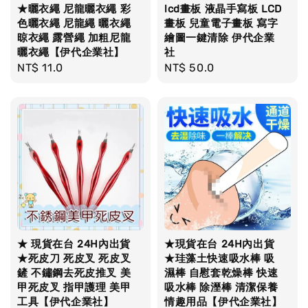
★曬衣繩 尼龍曬衣繩 彩
lcd畫板 液晶手寫板 LCD
色曬衣繩 尼龍繩 曬衣繩
畫板 兒童電子畫板 寫字
晾衣繩 露營繩 加粗尼龍
繪圖一鍵清除 伊代企業
曬衣繩【伊代企業社】
社
Regular
NT$ 11.0
Regular
NT$ 50.0
price
price
★ 現貨在台 24H內出貨
★現貨在台 24H內出貨
★死皮刀 死皮叉 死皮叉
★珪藻土快速吸水棒 吸
鏟 不鏽鋼去死皮推叉 美
濕棒 自慰套乾燥棒 快速
甲死皮叉 指甲護理 美甲
吸水棒 除溼棒 清潔保養
工具【伊代企業社】
情趣用品【伊代企業社】