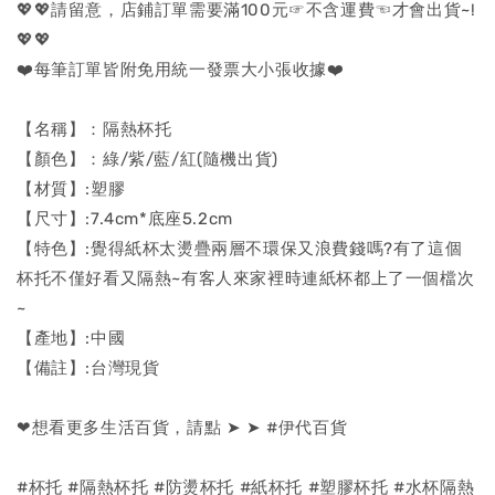
💖💖請留意，店鋪訂單需要滿100元☞不含運費☜才會出貨~!
💖💖
❤️每筆訂單皆附免用統一發票大小張收據❤️
【名稱】：隔熱杯托
【顏色】：綠/紫/藍/紅(隨機出貨)
【材質】:塑膠
【尺寸】:7.4cm*底座5.2cm
【特色】:覺得紙杯太燙疊兩層不環保又浪費錢嗎?有了這個
杯托不僅好看又隔熱~有客人來家裡時連紙杯都上了一個檔次
~
【產地】:中國
【備註】:台灣現貨
❤想看更多生活百貨，請點 ➤ ➤ #伊代百貨
#杯托 #隔熱杯托 #防燙杯托 #紙杯托 #塑膠杯托 #水杯隔熱