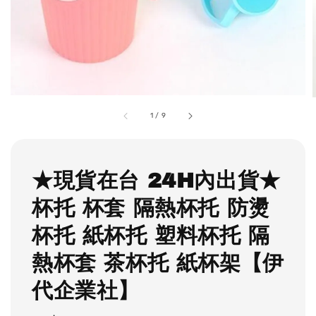
1
/
9
★現貨在台 24H內出貨★
杯托 杯套 隔熱杯托 防燙
杯托 紙杯托 塑料杯托 隔
熱杯套 茶杯托 紙杯架【伊
代企業社】