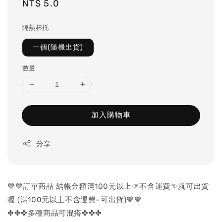
Regular
NT$ 5.0
price
隔熱杯托
一個(隨機出貨)
數量
加入購物車
分享
💙💙訂單商品 結帳金額滿100元以上☞不含運費☜就可出貨
喔 (滿100元以上不含運費=可出貨)💙💙
✤✤✤多種商品可混搭✤✤✤