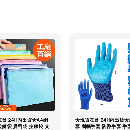
台 24H內出貨★A4網
★現貨在台 24H內出貨
鍊袋 資料袋 拉鍊袋 文
套 園藝手套 防割手套 手