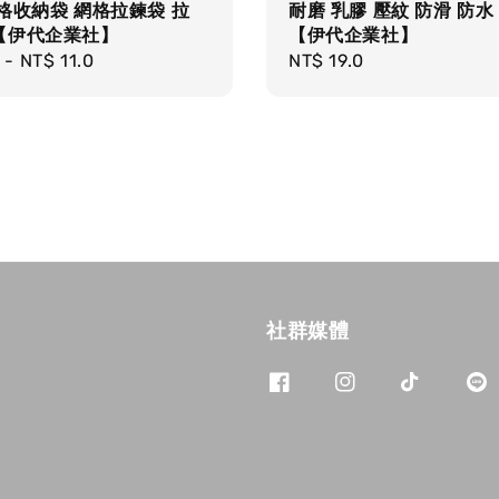
格收納袋 網格拉鍊袋 拉
耐磨 乳膠 壓紋 防滑 防水
【伊代企業社】
【伊代企業社】
r
-
NT$ 11.0
Regular
NT$ 19.0
price
社群媒體