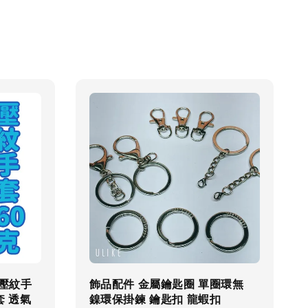
★壓紋手
飾品配件 金屬鑰匙圈 單圈環無
套 透氣
鎳環保掛鍊 鑰匙扣 龍蝦扣