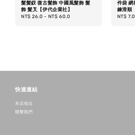
髮髮釵 復古髮飾 中國風髮飾 髮
件袋 網
飾 髮叉【伊代企業社】
鍊滑順
Regular
NT$ 26.0
-
NT$ 60.0
Regula
NT$ 7.0
price
price
快速連結
本店地址
聯繫我們