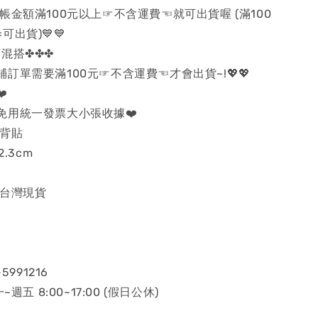
 結帳金額滿100元以上☞不含運費☜就可出貨喔 (滿100
出貨)💙💙
混搭✤✤✤
店鋪訂單需要滿100元☞不含運費☜才會出貨~!💖💖
️
免用統一發票大小張收據❤️
摔背貼
2.3cm
證台灣現貨
5991216
~週五 8:00~17:00 (假日公休)