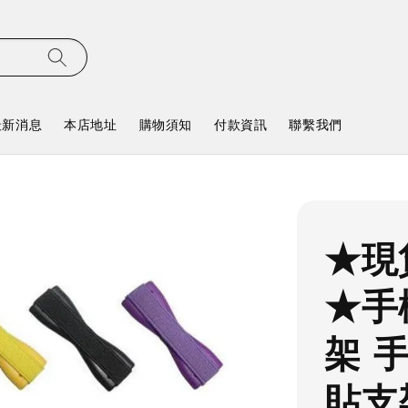
最新消息
本店地址
購物須知
付款資訊
聯繫我們
★現
★手
架 
貼支