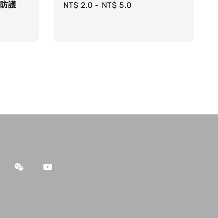
 防護
Regular
NT$ 2.0
-
NT$ 5.0
price