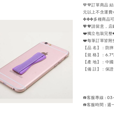
💙💙訂單商品
元以上不含運費=可
✤✤✤多種商品可
💖💖請留意，
❤️獨立包裝完整❤
❤️每筆訂單皆附
【品 名】：防
【規 格】：6.7*
【產 地】：中國
【備 註】：保
☎️客服專線 : 03-
☎️客服時間 : 週一