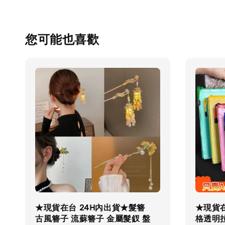
您可能也喜歡
★現貨在台 24H內出貨★髮簪
★現貨在
古風簪子 流蘇簪子 金屬髮釵 盤
格透明拉