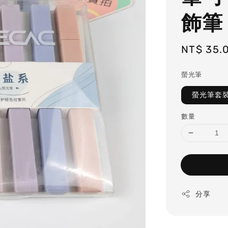
飾筆
Regular
NT$ 35.
price
螢光筆
數量
分享