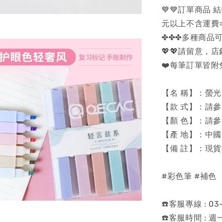
💙💙訂單商品
元以上不含運費=可
✤✤✤多種商品可
💖💖請留意，
❤️每筆訂單皆附
【名 稱】：螢
【款 式】：請
【顏 色】：請
【產 地】：中國
【備 註】：現
#彩色筆 #補色
☎️客服專線 : 03-
☎️客服時間 : 週一