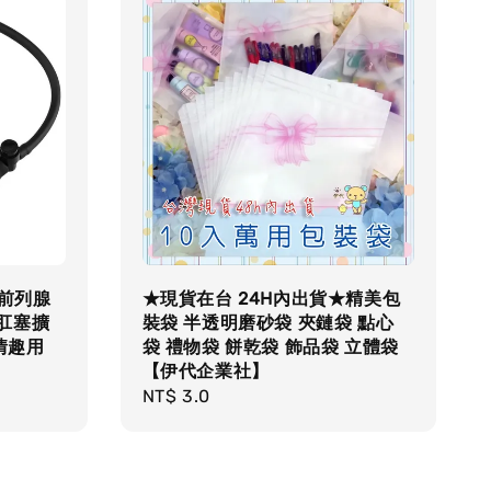
★前列腺
★現貨在台 24H內出貨★精美包
 肛塞擴
裝袋 半透明磨砂袋 夾鏈袋 點心
情趣用
袋 禮物袋 餅乾袋 飾品袋 立體袋
【伊代企業社】
Regular
NT$ 3.0
price