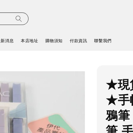
最新消息
本店地址
購物須知
付款資訊
聯繫我們
★現
★手
鴉筆
筆 