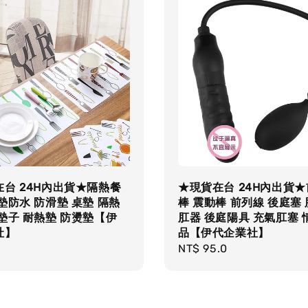
台 24H內出貨★隔熱餐
★現貨在台 24H內出貨
墊防水 防滑墊 桌墊 隔熱
棒 震動棒 前列線 後庭塞
墊子 耐熱墊 防燙墊【伊
肛器 後庭陽具 充氣肛塞 
社】
品【伊代企業社】
r
0
Regular
NT$ 95.0
price