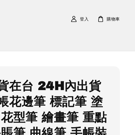
登入
購物車
貨在台 24H內出貨
帳花邊筆 標記筆 塗
 花型筆 繪畫筆 重點
手賬筆 曲線筆 手帳裝