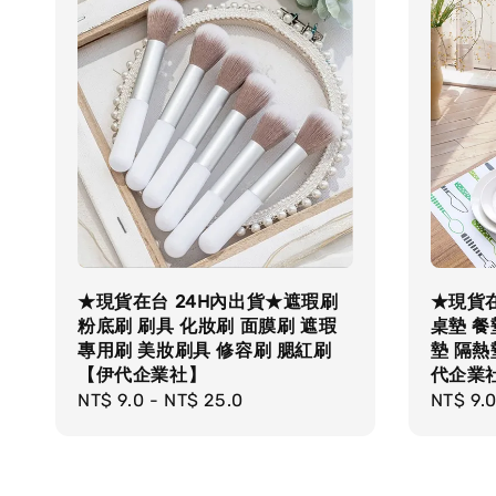
★現貨在台 24H內出貨★遮瑕刷
★現貨在
粉底刷 刷具 化妝刷 面膜刷 遮瑕
桌墊 餐
專用刷 美妝刷具 修容刷 腮紅刷
墊 隔熱
【伊代企業社】
代企業
Regular
NT$ 9.0
-
NT$ 25.0
Regula
NT$ 9.
price
price