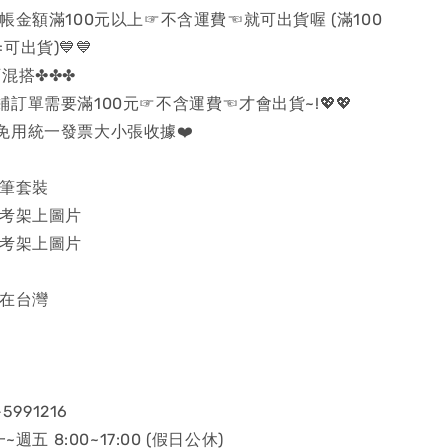
 結帳金額滿100元以上☞不含運費☜就可出貨喔 (滿100
出貨)💙💙
混搭✤✤✤
店鋪訂單需要滿100元☞不含運費☜才會出貨~!💖💖
免用統一發票大小張收據❤️
光筆套裝
參考架上圖片
參考架上圖片
貨在台灣
5991216
~週五 8:00~17:00 (假日公休)