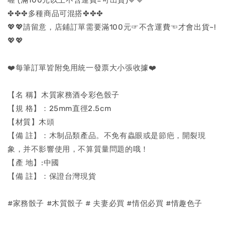
✤✤✤多種商品可混搭✤✤✤
💖💖請留意，店鋪訂單需要滿100元☞不含運費☜才會出貨~!
💖💖
❤️每筆訂單皆附免用統一發票大小張收據❤️
【名 稱】木質家務酒令彩色骰子
【規 格】：25mm直徑2.5cm
【材質】木頭
【備 註】：木制品類產品。不免有蟲眼或是節疤，開裂現
象，并不影響使用，不算質量問題的哦！
【產 地】:中國
【備 註】：保證台灣現貨
#家務骰子 #木質骰子 # 夫妻必買 #情侶必買 #情趣色子