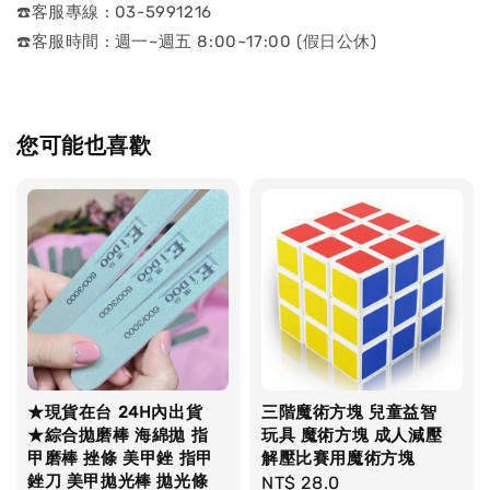
☎️客服專線 : 03-5991216
☎️客服時間 : 週一~週五 8:00~17:00 (假日公休)
您可能也喜歡
★現貨在台 24H內出貨
三階魔術方塊 兒童益智
★綜合拋磨棒 海綿拋 指
玩具 魔術方塊 成人減壓
甲磨棒 挫條 美甲銼 指甲
解壓比賽用魔術方塊
銼刀 美甲拋光棒 拋光條
Regular
NT$ 28.0