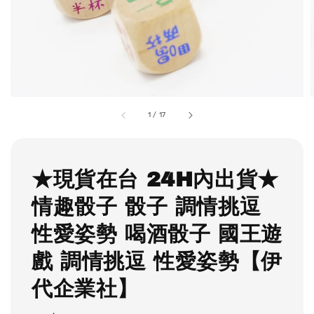
1
/
17
★現貨在台 24H內出貨★
情趣骰子 骰子 調情挑逗
性愛姿勢 喝酒骰子 國王遊
戲 調情挑逗 性愛姿勢【伊
代企業社】