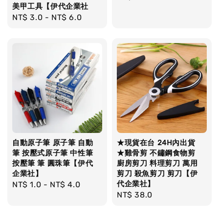
美甲工具【伊代企業社
price
Regular
NT$ 3.0
-
NT$ 6.0
price
自動原子筆 原子筆 自動
★現貨在台 24H內出貨
筆 按壓式原子筆 中性筆
★雞骨剪 不鏽鋼食物剪
按壓筆 筆 圓珠筆【伊代
廚房剪刀 料理剪刀 萬用
企業社】
剪刀 殺魚剪刀 剪刀【伊
代企業社】
Regular
NT$ 1.0
-
NT$ 4.0
Regular
NT$ 38.0
price
price