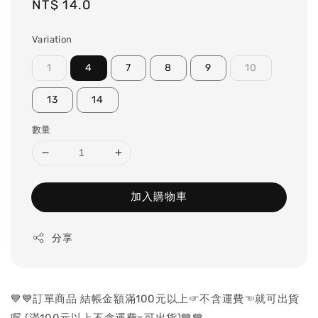
Regular
NT$ 14.0
price
Variation
1
4
7
8
9
10
13
14
數量
加入購物車
分享
💙💙訂單商品 結帳金額滿100元以上☞不含運費☜就可出貨
喔 (滿100元以上不含運費=可出貨)💙💙