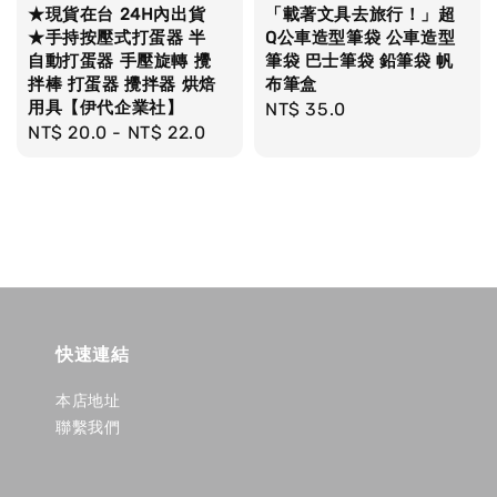
★現貨在台 24H內出貨
「載著文具去旅行！」超
★手持按壓式打蛋器 半
Q公車造型筆袋 公車造型
自動打蛋器 手壓旋轉 攪
筆袋 巴士筆袋 鉛筆袋 帆
拌棒 打蛋器 攪拌器 烘焙
布筆盒
用具【伊代企業社】
Regular
NT$ 35.0
Regular
NT$ 20.0
-
NT$ 22.0
price
price
快速連結
本店地址
聯繫我們