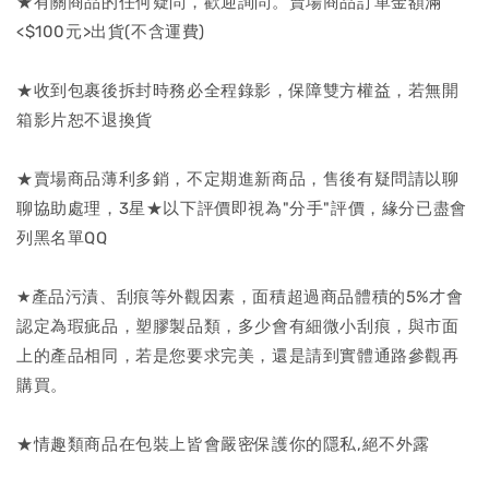
★有關商品的任何疑問，歡迎詢問。賣場商品訂單金額滿
<$100元>出貨(不含運費)
★收到包裹後拆封時務必全程錄影，保障雙方權益，若無開
箱影片恕不退換貨
★賣場商品薄利多銷，不定期進新商品，售後有疑問請以聊
聊協助處理，3星★以下評價即視為"分手"評價，緣分已盡會
列黑名單QQ
★產品污漬、刮痕等外觀因素，面積超過商品體積的5%才會
認定為瑕疵品，塑膠製品類，多少會有細微小刮痕，與市面
上的產品相同，若是您要求完美，還是請到實體通路參觀再
購買。
★情趣類商品在包裝上皆會嚴密保護你的隱私,絕不外露