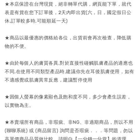
★本店保證在台灣現貨，絕非轉單代購，網頁能下單，就代
表是有貨在您下訂單後，2天內即出貨(六，日，國定假日公
休,訂單較多時,可能順延一天)
★商品以最優惠的價格給各位，出貨前會再次檢查，降低購
物的不便。
★由於每個人的膚質各異,對於直接性碰觸肌膚產品的適應也
不同,在使用不同類型產品時,建議你先在耳後肌膚使用，如有
不適感覺或肌膚異常反應，建議暫停使用
★因個人螢幕的像素顯色及飽和度不同，多少會產生誤差，
以實物為主。
★本賣場所有商品，非瑕疵、非NG、非過期商品，所以不用
(聊聊系統) 或 (商品留言) 詢問是否瑕疵．．．等問題，勿以
高單價商品品質做比較，請明白【一分錢一分貨】的道理。