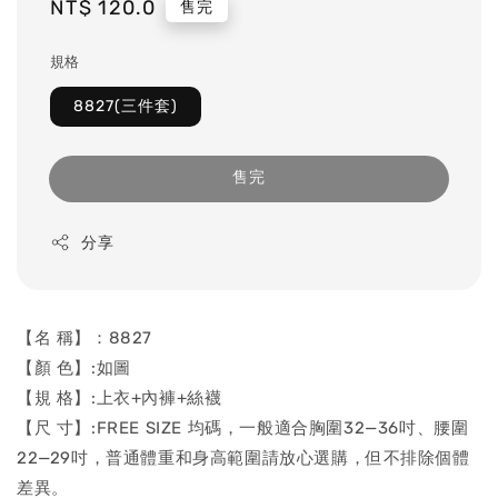
Regular
NT$ 120.0
售完
price
規格
8827(三件套)
售完
分享
【名 稱】：8827
【顏 色】:如圖
【規 格】:上衣+內褲+絲襪
【尺 寸】:FREE SIZE 均碼，一般適合胸圍32—36吋、腰圍
22—29吋，普通體重和身高範圍請放心選購，但不排除個體
差異。