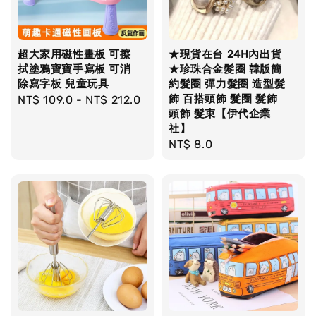
超大家用磁性畫板 可擦
★現貨在台 24H內出貨
拭塗鴉寶寶手寫板 可消
★珍珠合金髮圈 韓版簡
除寫字板 兒童玩具
約髮圈 彈力髮圈 造型髮
飾 百搭頭飾 髮圈 髮飾
Regular
NT$ 109.0
-
NT$ 212.0
頭飾 髮束【伊代企業
price
社】
Regular
NT$ 8.0
price