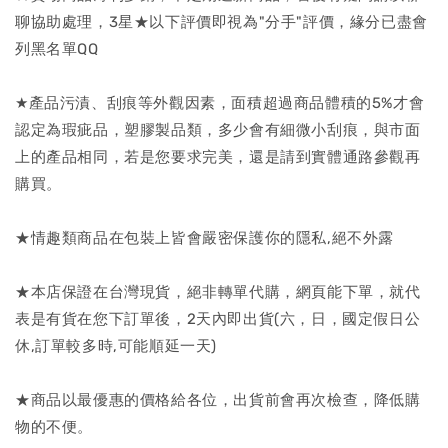
聊協助處理，3星★以下評價即視為"分手"評價，緣分已盡會
列黑名單QQ
★產品污漬、刮痕等外觀因素，面積超過商品體積的5%才會
認定為瑕疵品，塑膠製品類，多少會有細微小刮痕，與市面
上的產品相同，若是您要求完美，還是請到實體通路參觀再
購買。
★情趣類商品在包裝上皆會嚴密保護你的隱私,絕不外露
★本店保證在台灣現貨，絕非轉單代購，網頁能下單，就代
表是有貨在您下訂單後，2天內即出貨(六，日，國定假日公
休,訂單較多時,可能順延一天)
★商品以最優惠的價格給各位，出貨前會再次檢查，降低購
物的不便。