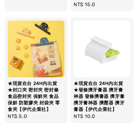
Regular
NT$ 15.0
price
price
★現貨在台 24H內出貨
★現貨在台 24H內出貨
★封口夾 密封夾 密封條
★發條擠牙膏器 擠牙膏
食品密封夾 保鮮夾 食品
神器 發條擠膏器 擠牙膏
保鮮 防塑膠夾 封袋夾 零
擠牙膏神器 擠壓器 擠牙
食夾【伊代企業社】
膏器【伊代企業社】
Regular
NT$ 5.0
Regular
NT$ 10.0
price
price