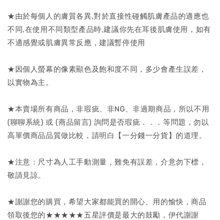
★由於每個人的膚質各異,對於直接性碰觸肌膚產品的適應也
不同,在使用不同類型產品時,建議你先在耳後肌膚使用，如有
不適感覺或肌膚異常反應，建議暫停使用
★因個人螢幕的像素顯色及飽和度不同，多少會產生誤差，
以實物為主。
★本賣場所有商品，非瑕疵、非NG、非過期商品，所以不用
(聊聊系統) 或 (商品留言) 詢問是否瑕疵．．．等問題，勿以
高單價商品品質做比較，請明白【一分錢一分貨】的道理。
★注意：尺寸為人工手動測量，難免有誤差，介意勿下標，
敬請見諒。
★謝謝您的購買，希望大家都能買的開心、用的愉快，商品
領取後您的★★★★★五星評價是最大的鼓勵，伊代謝謝