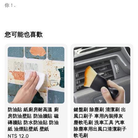
你！.
您可能也喜歡
防油貼 紙廚房耐高溫 廚
鍵盤刷 除塵刷 清潔刷 出
房防油壁貼 防油牆貼 磁
風口刷子 車用內裝掃灰
磚牆貼 防水防油貼 防油
塵軟毛刷 洗車工具 汽車
紙 油煙貼壁紙 壁紙
除塵車用出風口清潔刷子
軟毛刷
Regular
NT$ 12.0