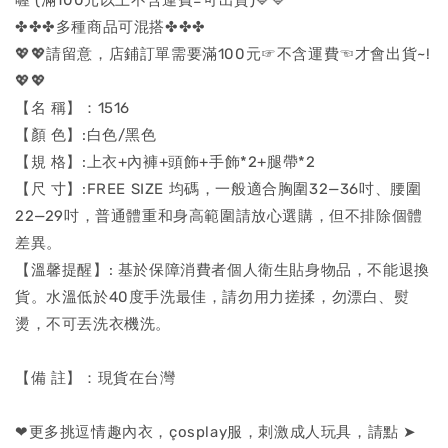
✤✤✤多種商品可混搭✤✤✤
💖💖請留意，店鋪訂單需要滿100元☞不含運費☜才會出貨~!
💖💖
【名 稱】：1516
【顏 色】:白色/黑色
【規 格】:上衣+內褲+頭飾+手飾*2+腿帶*2
【尺 寸】:FREE SIZE 均碼，一般適合胸圍32—36吋、腰圍
22—29吋，普通體重和身高範圍請放心選購，但不排除個體
差異。
【溫馨提醒】: 基於保障消費者個人衛生貼身物品，不能退換
貨。水溫低於40度手洗最佳，請勿用力搓揉，勿漂白、熨
燙，不可丟洗衣機洗。
【備 註】：現貨在台灣
❤更多挑逗情趣內衣，çosplay服，刺激成人玩具，請點 ➤