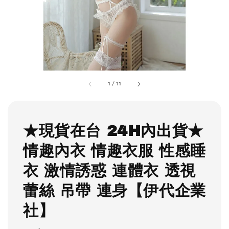
1
/
11
★現貨在台 24H內出貨★
情趣內衣 情趣衣服 性感睡
衣 激情誘惑 連體衣 透視
蕾絲 吊帶 連身【伊代企業
社】