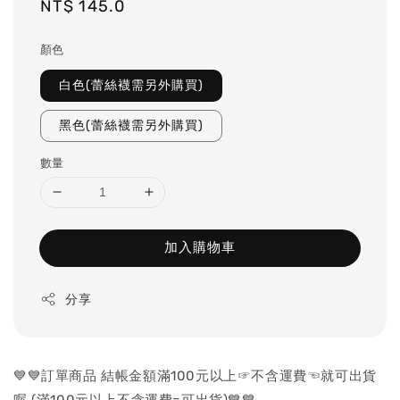
Regular
NT$ 145.0
price
顏色
白色(蕾絲襪需另外購買)
黑色(蕾絲襪需另外購買)
數量
加入購物車
分享
💙💙訂單商品 結帳金額滿100元以上☞不含運費☜就可出貨
喔 (滿100元以上不含運費=可出貨)💙💙