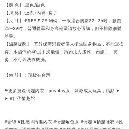
【顏 色】:黑色/白色
【規 格】:上衣+內褲+裙子
【尺 寸】:FREE SIZE 均碼，一般適合胸圍32—36吋、腰圍
22—29吋，普通體重和身高範圍請放心選購，但不排除個體
差異。
【溫馨提醒】: 基於保障消費者個人衛生貼身物品，不能退換
貨。水溫低於40度手洗最佳，請勿用力搓揉，勿漂白、熨
燙，不可丟洗衣機洗。
【備 註】：現貨在台灣
❤更多挑逗情趣內衣，çosplay服，刺激成人玩具，請點 ➤
➤ #伊代情趣館
#蕾絲 #性感 #情趣內衣 #情趣角色服 #情趣 #情趣睡衣 #性