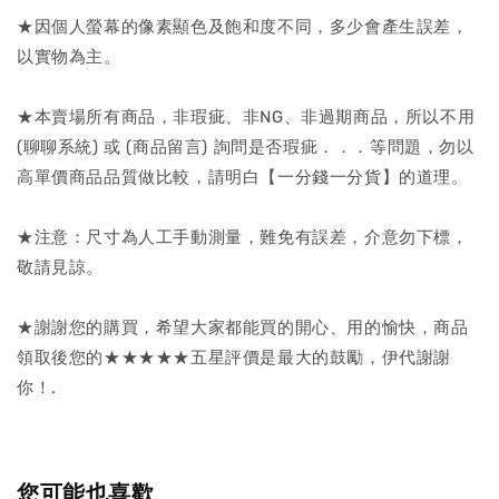
★因個人螢幕的像素顯色及飽和度不同，多少會產生誤差，
以實物為主。
★本賣場所有商品，非瑕疵、非NG、非過期商品，所以不用
(聊聊系統) 或 (商品留言) 詢問是否瑕疵．．．等問題，勿以
高單價商品品質做比較，請明白【一分錢一分貨】的道理。
★注意：尺寸為人工手動測量，難免有誤差，介意勿下標，
敬請見諒。
★謝謝您的購買，希望大家都能買的開心、用的愉快，商品
領取後您的★★★★★五星評價是最大的鼓勵，伊代謝謝
你！.
您可能也喜歡