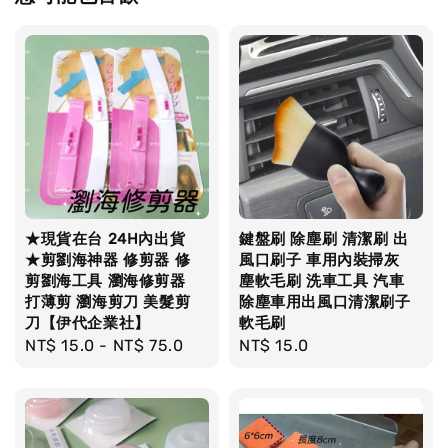
★現貨在台 24H內出貨
鍵盤刷 除塵刷 清潔刷 出
★剪劉海神器 修剪器 修
風口刷子 車用內裝掃灰
剪劉海工具 瀏海修剪器
塵軟毛刷 洗車工具 汽車
打薄剪 瀏海剪刀 美髮剪
除塵車用出風口清潔刷子
刀【伊代企業社】
軟毛刷
Regular
NT$ 15.0
-
NT$ 75.0
Regular
NT$ 15.0
price
price