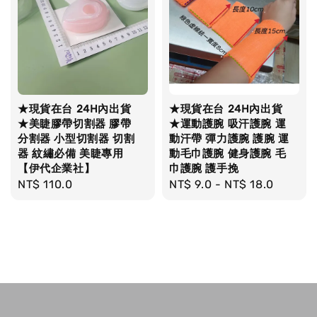
★現貨在台 24H內出貨
★現貨在台 24H內出貨
★美睫膠帶切割器 膠帶
★運動護腕 吸汗護腕 運
分割器 小型切割器 切割
動汗帶 彈力護腕 護腕 運
器 紋繡必備 美睫專用
動毛巾護腕 健身護腕 毛
【伊代企業社】
巾護腕 護手挽
Regular
NT$ 110.0
Regular
NT$ 9.0
-
NT$ 18.0
price
price