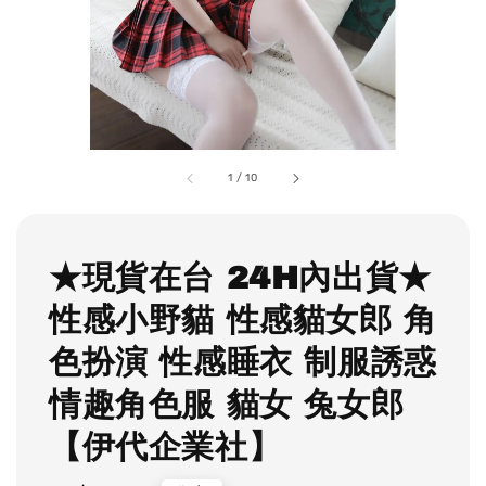
1
/
10
★現貨在台 24H內出貨★
性感小野貓 性感貓女郎 角
色扮演 性感睡衣 制服誘惑
情趣角色服 貓女 兔女郎
【伊代企業社】