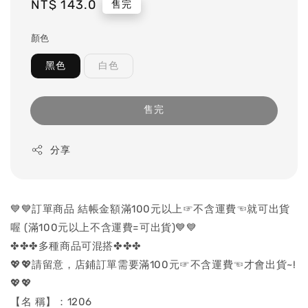
Regular
NT$ 143.0
售完
price
顏色
黑色
白色
售完
分享
💙💙訂單商品 結帳金額滿100元以上☞不含運費☜就可出貨
喔 (滿100元以上不含運費=可出貨)💙💙
✤✤✤多種商品可混搭✤✤✤
💖💖請留意，店鋪訂單需要滿100元☞不含運費☜才會出貨~!
💖💖
【名 稱】：1206