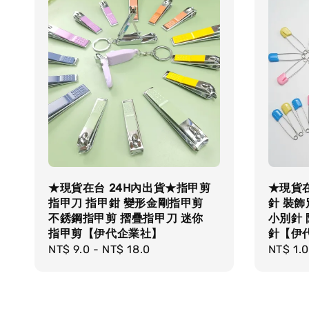
★現貨在台 24H內出貨★指甲剪
★現貨在
指甲刀 指甲鉗 變形金剛指甲剪
針 裝飾
不銹鋼指甲剪 摺疊指甲刀 迷你
小別針
指甲剪【伊代企業社】
針【伊
Regular
NT$ 9.0
-
NT$ 18.0
Regula
NT$ 1.0
price
price