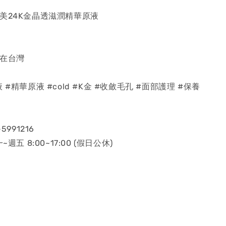
美24K金晶透滋潤精華原液
貨在台灣
 #精華原液 #cold #K金 #收斂毛孔 #面部護理 #保養
5991216
~週五 8:00~17:00 (假日公休)