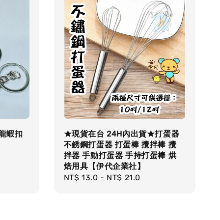
 龍蝦扣
★現貨在台 24H內出貨★打蛋器
不銹鋼打蛋器 打蛋棒 攪拌棒 攪
拌器 手動打蛋器 手持打蛋棒 烘
焙用具【伊代企業社】
Regular
NT$ 13.0
-
NT$ 21.0
price