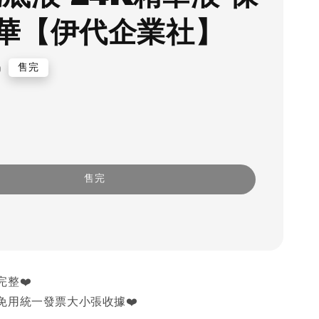
華【伊代企業社】
0
售完
售完
完整❤️
免用統一發票大小張收據❤️