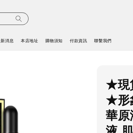
最新消息
本店地址
購物須知
付款資訊
聯繫我們
★現
★形
華原
液 