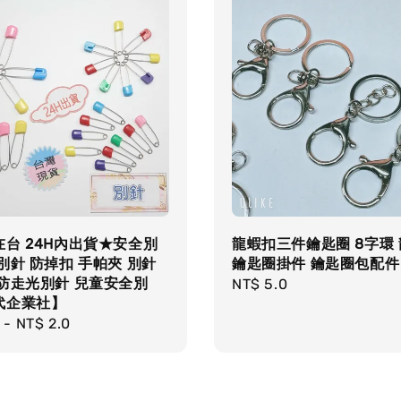
台 24H內出貨★安全別
龍蝦扣三件鑰匙圈 8字環
別針 防掉扣 手帕夾 別針
鑰匙圈掛件 鑰匙圈包配件
 防走光別針 兒童安全別
Regular
NT$ 5.0
代企業社】
price
r
-
NT$ 2.0