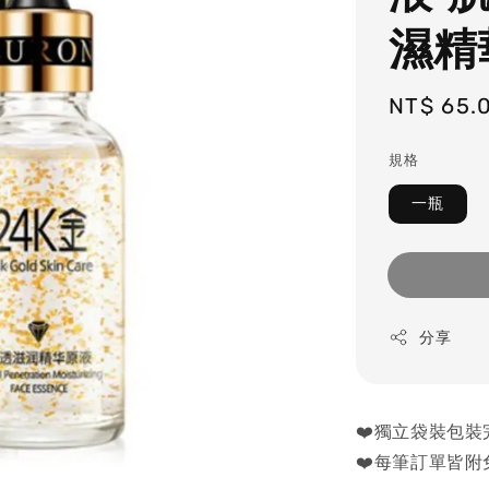
濕精
Regular
NT$ 65.
price
規格
一瓶
分享
❤️獨立袋裝包裝
❤️每筆訂單皆附