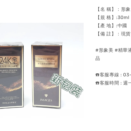
【名 稱】：形象
【規 格】:30ml
【產 地】:中國
【備 註】：現
#形象美 #精華液
品
☎️客服專線 : 03-
☎️客服時間 : 週一