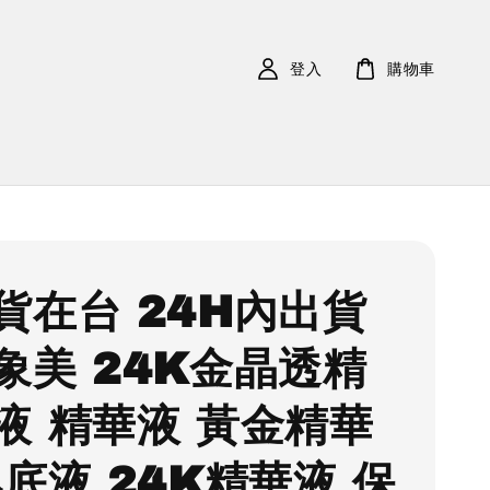
登入
購物車
貨在台 24H內出貨
象美 24K金晶透精
液 精華液 黃金精華
肌底液 24K精華液 保