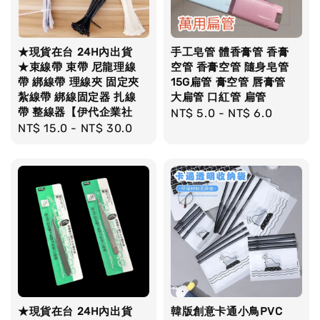
★現貨在台 24H內出貨
手工皂管 體香膏管 香膏
★束線帶 束帶 尼龍理線
空管 香膏空管 隨身皂管
帶 綁線帶 理線夾 固定夾
15G扁管 膏空管 唇膏管
紮線帶 綁線固定器 扎線
大扁管 口紅管 扁管
帶 整線器【伊代企業社
Regular
NT$ 5.0
-
NT$ 6.0
Regular
NT$ 15.0
-
NT$ 30.0
price
price
★現貨在台 24H內出貨
韓版創意卡通小鳥PVC