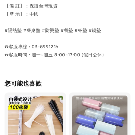
【備 註】：保證台灣現貨
【產 地】：中國
#隔熱墊 #餐桌墊 #防燙墊 #餐墊 #杯墊 #鍋墊
☎️客服專線 : 03-5991216
☎️客服時間 : 週一~週五 8:00~17:00 (假日公休)
您可能也喜歡