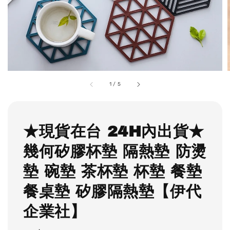
1
/
5
★現貨在台 24H內出貨★
幾何矽膠杯墊 隔熱墊 防燙
墊 碗墊 茶杯墊 杯墊 餐墊
餐桌墊 矽膠隔熱墊【伊代
企業社】