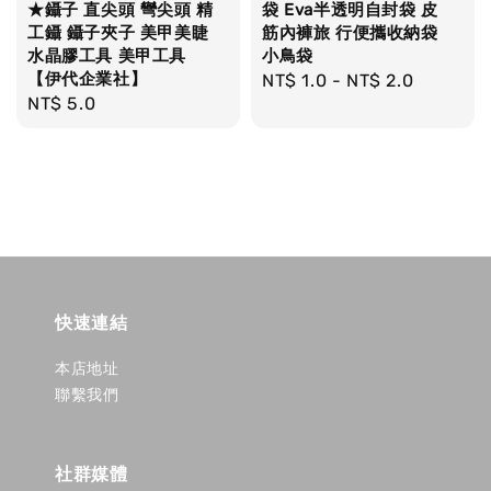
★鑷子 直尖頭 彎尖頭 精
袋 Eva半透明自封袋 皮
工鑷 鑷子夾子 美甲美睫
筋內褲旅 行便攜收納袋
水晶膠工具 美甲工具
小鳥袋
【伊代企業社】
Regular
NT$ 1.0
-
NT$ 2.0
Regular
NT$ 5.0
price
price
快速連結
本店地址
聯繫我們
社群媒體