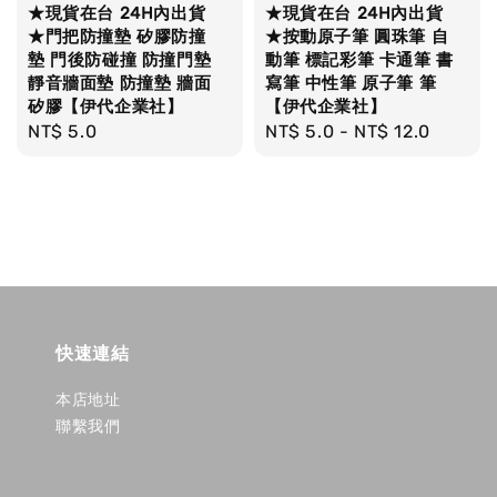
★現貨在台 24H內出貨
★現貨在台 24H內出貨
★門把防撞墊 矽膠防撞
★按動原子筆 圓珠筆 自
墊 門後防碰撞 防撞門墊
動筆 標記彩筆 卡通筆 書
靜音牆面墊 防撞墊 牆面
寫筆 中性筆 原子筆 筆
矽膠【伊代企業社】
【伊代企業社】
Regular
NT$ 5.0
Regular
NT$ 5.0
-
NT$ 12.0
price
price
快速連結
本店地址
聯繫我們