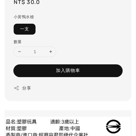
Regular
NT$ 30.0
price
小黃鴨水槍
一支
數量
加入購物車
分享