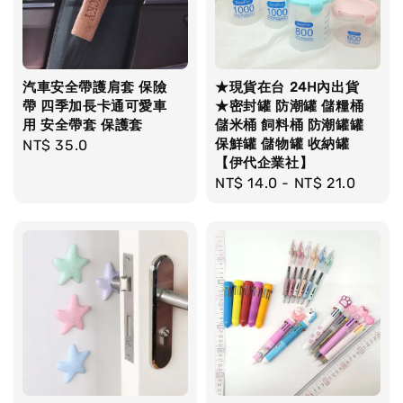
汽車安全帶護肩套 保險
★現貨在台 24H內出貨
帶 四季加長卡通可愛車
★密封罐 防潮罐 儲糧桶
用 安全帶套 保護套
儲米桶 飼料桶 防潮罐罐
保鮮罐 儲物罐 收納罐
Regular
NT$ 35.0
【伊代企業社】
price
Regular
NT$ 14.0
-
NT$ 21.0
price