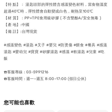
【特 點】： 湯匙頭部的彈性體含感溫變色材料，當食物溫度
超過40℃時，彈性體會自動變成白色，耐熱至100℃
【材 質】：PP+TPE食用級矽膠 ( 不含雙酚A/安全無毒 )
【產 地】:中國
【備 註】:台灣現貨
#感溫變色 #湯匙 #叉子 #嬰兒 #防燙傷 #餵食 #餐具 #感溫
湯匙 #嬰幼兒 #寶寶 #矽膠湯匙 #感溫 #軟湯匙 #兒童 #吃
飯
☎️客服專線 : 03-5991216
☎️客服時間 : 週一~週五 8:00~17:00 (假日公休)
您可能也喜歡