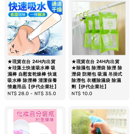
★現貨在台 24H內出貨
★現貨在台 24H內出貨
★珪藻土快速吸水棒 吸
★除濕包 除溼袋 除溼 除
濕棒 自慰套乾燥棒 快速
溼袋 防潮包 吸濕 吊掛式
吸水棒 除溼棒 清潔保養
除溼包 衣櫃除濕袋 除濕
情趣用品【伊代企業社】
劑【伊代企業社】
Regular
NT$ 28.0
-
NT$ 35.0
Regular
NT$ 10.0
price
price