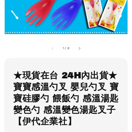
1
/
8
★現貨在台 24H內出貨★
寶寶感溫勺叉 嬰兒勺叉 寶
寶硅膠勺 餵飯勺 感溫湯匙
變色勺 感溫變色湯匙叉子
【伊代企業社】