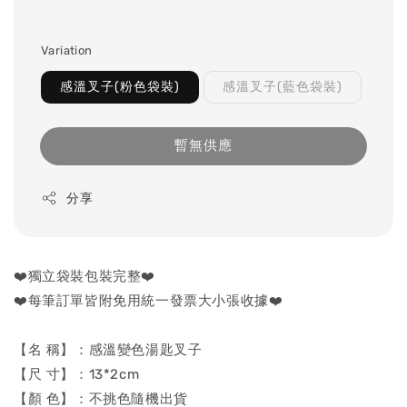
Variation
感溫叉子(粉色袋裝)
感溫叉子(藍色袋裝)
暫無供應
分享
❤️獨立袋裝包裝完整❤️
❤️每筆訂單皆附免用統一發票大小張收據❤️
【名 稱】：感溫變色湯匙叉子
【尺 寸】：13*2cm
【顏 色】：不挑色隨機出貨