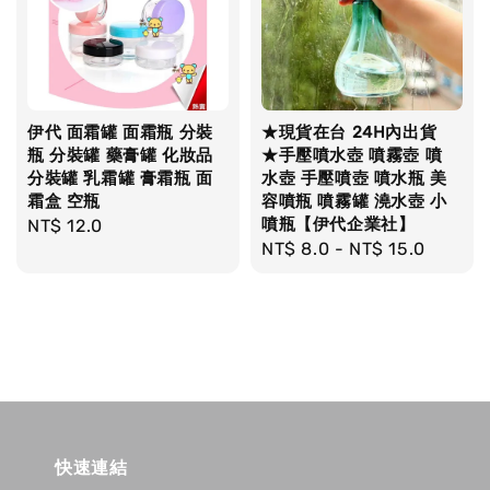
伊代 面霜罐 面霜瓶 分裝
★現貨在台 24H內出貨
瓶 分裝罐 藥膏罐 化妝品
★手壓噴水壺 噴霧壺 噴
分裝罐 乳霜罐 膏霜瓶 面
水壺 手壓噴壺 噴水瓶 美
霜盒 空瓶
容噴瓶 噴霧罐 澆水壺 小
噴瓶【伊代企業社】
Regular
NT$ 12.0
Regular
NT$ 8.0
-
NT$ 15.0
price
price
快速連結