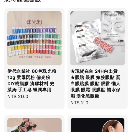
伊代企業社 80色珠光粉
★現貨在台 24H內出貨
10g 雲母閃粉 偏光粉
★眼貼 眼膜 嫁接眼貼 蛋
DIY樹脂膠 滴膠材料 史
白眼貼膜 眼貼 眼霜 懶人
萊姆 手工皂 蠟燭專用
眼膜 眼霜 眼膜貼 補水保
濕 淡化黑眼圈
Regular
NT$ 20.0
Regular
NT$ 2.0
price
price