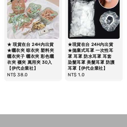
★ 現貨在台 24H內出貨
★現貨在台 24H內出貨
★曬衣夾 晾衣夾 塑料夾
★拋棄式耳罩 一次性耳
曬衣夾子 曬衣夾 彩色曬
罩 耳罩 防水耳罩 耳套
衣夾 襪夾 萬用夾 30入
染髮耳罩 美髮耳罩 防護
【伊代企業社】
耳罩【伊代企業社】
Regular
NT$ 38.0
Regular
NT$ 1.0
price
price