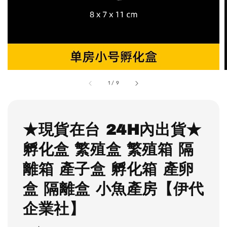
1
/
9
★現貨在台 24H內出貨★
孵化盒 繁殖盒 繁殖箱 隔
離箱 產子盒 孵化箱 產卵
盒 隔離盒 小魚產房【伊代
企業社】