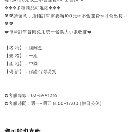
✤✤✤多種商品可混搭✤✤✤
💖💖請留意，店鋪訂單需要滿100元☞不含運費☜才會出貨~!
💖💖
❤️每筆訂單皆附免用統一發票大小張收據❤️
【名 稱】：隔離盒
【規 格】：一組
【產 地】：中國
【備 註】：保證台灣現貨
☎️客服專線 : 03-5991216
☎️客服時間 : 週一~週五 8:00~17:00 (假日公休)
您可能也喜歡