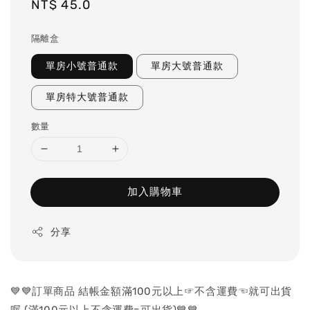
Regular
NT$ 45.0
price
隔離盒
單房小號普通款
單房大號普通款
單房特大號普通款
數量
加入購物車
分享
💙💙訂單商品 結帳金額滿100元以上☞不含運費☜就可出貨
喔 (滿100元以上不含運費=可出貨)💙💙