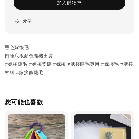
加入購物車
分享
黑色嫁接毛
四種底板顏色隨機出貨
#嫁接睫毛 #嫁接美睫 #嫁接 #嫁接睫毛專用 #嫁接毛 #嫁接
材料 #嫁接假睫毛
您可能也喜歡