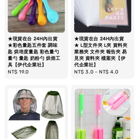
★現貨在台 24H內出貨
★現貨在台 24H內出貨
★彩色量匙五件套 調味
★ L型文件夾 L夾 資料夾
匙 烘培度量匙 彩色量勺
業務夾 文件夾 報告夾 易
量勺 量匙 奶粉勺 烘焙工
見夾 資料夾 檔案夾【伊
具【伊代企業社】
代企業社】
Regular
NT$ 19.0
Regular
NT$ 3.0
-
NT$ 4.0
price
price