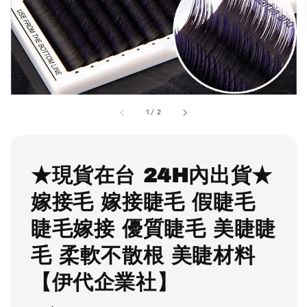
1
/
2
★現貨在台 24H內出貨★
嫁接毛 嫁接睫毛 假睫毛
睫毛嫁接 優質睫毛 美睫睫
毛 柔軟不散根 美睫材料
【伊代企業社】