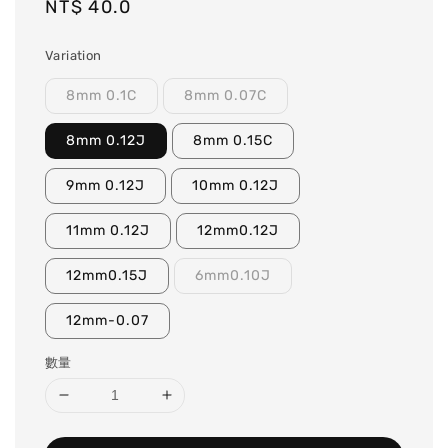
Regular
NT$ 40.0
price
Variation
8mm 0.1C
8mm 0.07C
8mm 0.12J
8mm 0.15C
9mm 0.12J
10mm 0.12J
11mm 0.12J
12mm0.12J
12mm0.15J
6mm0.10J
12mm-0.07
數量