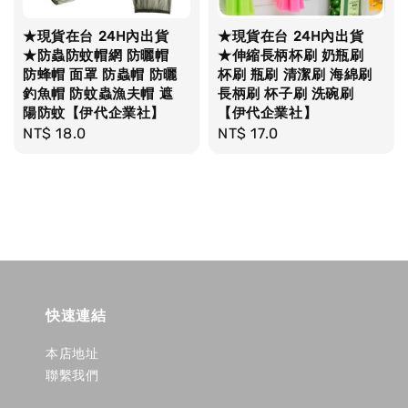
★現貨在台 24H內出貨
★現貨在台 24H內出貨
★防蟲防蚊帽網 防曬帽
★伸縮長柄杯刷 奶瓶刷
防蜂帽 面罩 防蟲帽 防曬
杯刷 瓶刷 清潔刷 海綿刷
釣魚帽 防蚊蟲漁夫帽 遮
長柄刷 杯子刷 洗碗刷
陽防蚊【伊代企業社】
【伊代企業社】
Regular
NT$ 18.0
Regular
NT$ 17.0
price
price
快速連結
本店地址
聯繫我們